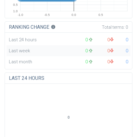
0.5
1.0
-1.0
-0.5
0.0
0.5
RANKING CHANGE
info
Total terms:
0
Last 24 hours
0
0
0
Last week
0
0
0
Last month
0
0
0
LAST 24 HOURS
0