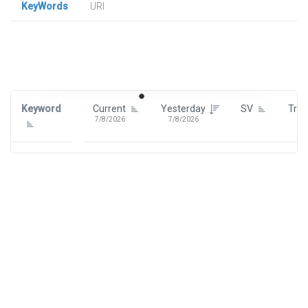
KeyWords
URl
Signin To View Up To 100 Keywords
Signin With:
Google
Keyword
Current
Yesterday
SV
Tre
7/8/2026
7/8/2026