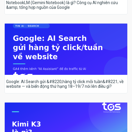
NotebookLM (Gemini Notebook) là gì? Công cụ AI nghiên cứu
&amp; tổng hợp nguồn của Google
Google: AI Search gửi &#8220;hàng tỷ click mỗi tuần&#8221; về
website — và biến động thứ hạng 18–19/7 nói lên điều gì?