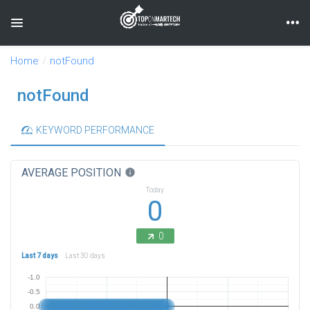
Toggle navigation
Home
notFound
notFound
KEYWORD PERFORMANCE
AVERAGE POSITION
info
Today
0
0
Last 7 days
Last 30 days
-1.0
-0.5
0.0