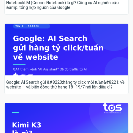
NotebookLM (Gemini Notebook) là gì? Công cụ AI nghiên cứu
&amp; tổng hợp nguồn của Google
Google: AI Search gửi &#8220;hàng tỷ click mỗi tuần&#8221; về
website — và biến động thứ hạng 18–19/7 nói lên điều gì?