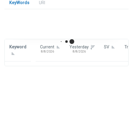
KeyWords
URl
Signin To View Up To 100 Keywords
Signin With:
Google
Keyword
Current
Yesterday
SV
Tre
8/8/2026
8/8/2026