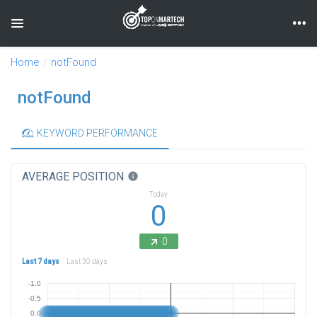
Toggle navigation
Home
notFound
notFound
KEYWORD PERFORMANCE
AVERAGE POSITION
info
Today
0
0
Last 7 days
Last 30 days
-1.0
-0.5
0.0