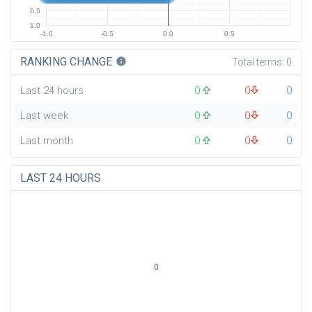
0.5
1.0
-1.0
-0.5
0.0
0.5
RANKING CHANGE
info
Total terms:
0
Last 24 hours
0
0
0
Last week
0
0
0
Last month
0
0
0
LAST 24 HOURS
0