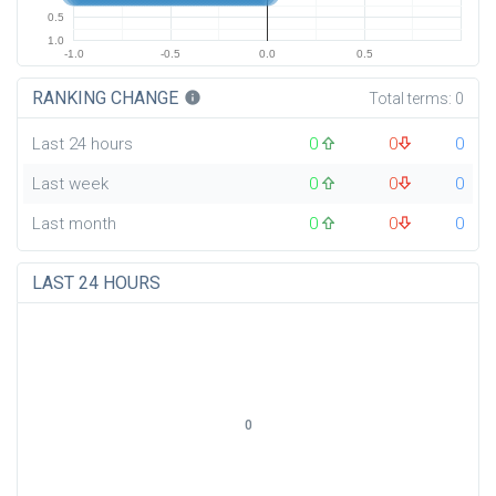
0.5
1.0
-1.0
-0.5
0.0
0.5
RANKING CHANGE
info
Total terms:
0
Last 24 hours
0
0
0
Last week
0
0
0
Last month
0
0
0
LAST 24 HOURS
0