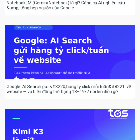
NotebookLM (Gemini Notebook) là gì? Công cụ AI nghiên cứu
&amp; tổng hợp nguồn của Google
Google: AI Search gửi &#8220;hàng tỷ click mỗi tuần&#8221; về
website — và biến động thứ hạng 18–19/7 nói lên điều gì?