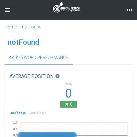
Toggle navigation
Home
notFound
notFound
KEYWORD PERFORMANCE
AVERAGE POSITION
info
Today
0
0
Last 7 days
Last 30 days
-1.0
-0.5
0.0