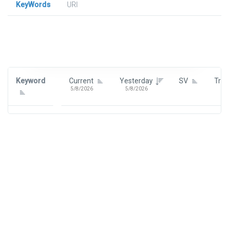
KeyWords
URl
Signin To View Up To 100 Keywords
Signin With:
Google
Keyword
Current
Yesterday
SV
Tre
5/8/2026
5/8/2026