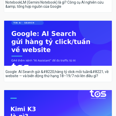
NotebookLM (Gemini Notebook) là gì? Công cụ AI nghiên cứu
&amp; tổng hợp nguồn của Google
Google: AI Search gửi &#8220;hàng tỷ click mỗi tuần&#8221; về
website — và biến động thứ hạng 18–19/7 nói lên điều gì?