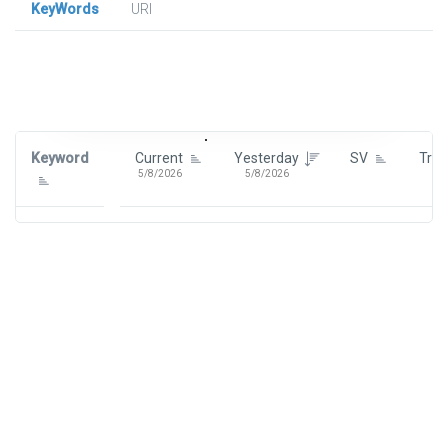
KeyWords
URl
Signin To View Up To 100 Keywords
Signin With:
Google
Keyword
Current
Yesterday
SV
Tre
5/8/2026
5/8/2026