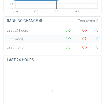
0.5
1.0
-1.0
-0.5
0.0
0.5
RANKING CHANGE
info
Total terms:
0
Last 24 hours
0
0
0
Last week
0
0
0
Last month
0
0
0
LAST 24 HOURS
0