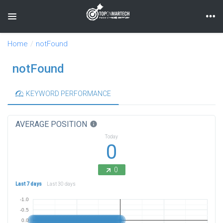
Toggle navigation
Home
notFound
notFound
KEYWORD PERFORMANCE
AVERAGE POSITION
info
Today
0
0
Last 7 days
Last 30 days
-1.0
-0.5
0.0