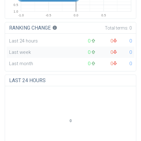
0.5
1.0
-1.0
-0.5
0.0
0.5
RANKING CHANGE
info
Total terms:
0
Last 24 hours
0
0
0
Last week
0
0
0
Last month
0
0
0
LAST 24 HOURS
0