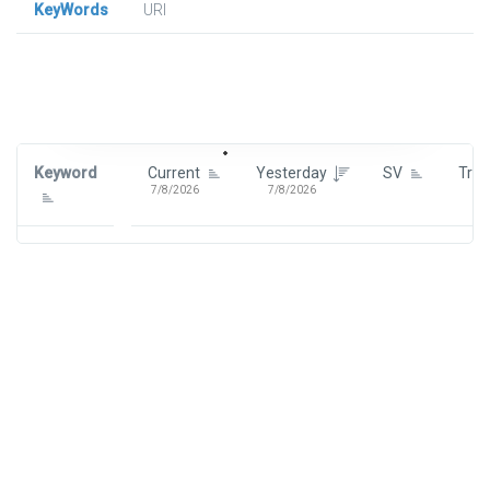
KeyWords
URl
Signin To View Up To 100 Keywords
Signin With:
Google
Keyword
Current
Yesterday
SV
Tre
7/8/2026
7/8/2026