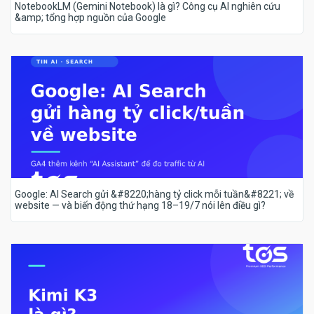
NotebookLM (Gemini Notebook) là gì? Công cụ AI nghiên cứu
&amp; tổng hợp nguồn của Google
Google: AI Search gửi &#8220;hàng tỷ click mỗi tuần&#8221; về
website — và biến động thứ hạng 18–19/7 nói lên điều gì?