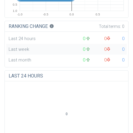
0.5
1.0
-1.0
-0.5
0.0
0.5
RANKING CHANGE
info
Total terms:
0
Last 24 hours
0
0
0
Last week
0
0
0
Last month
0
0
0
LAST 24 HOURS
0