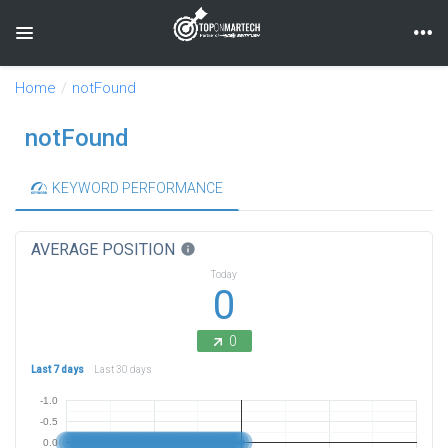
Toggle navigation
Home
notFound
notFound
KEYWORD PERFORMANCE
AVERAGE POSITION
info
Today
0
0
Last 7 days
Last 30 days
-1.0
-0.5
0.0