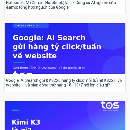
NotebookLM (Gemini Notebook) là gì? Công cụ AI nghiên cứu
&amp; tổng hợp nguồn của Google
Google: AI Search gửi &#8220;hàng tỷ click mỗi tuần&#8221; về
website — và biến động thứ hạng 18–19/7 nói lên điều gì?