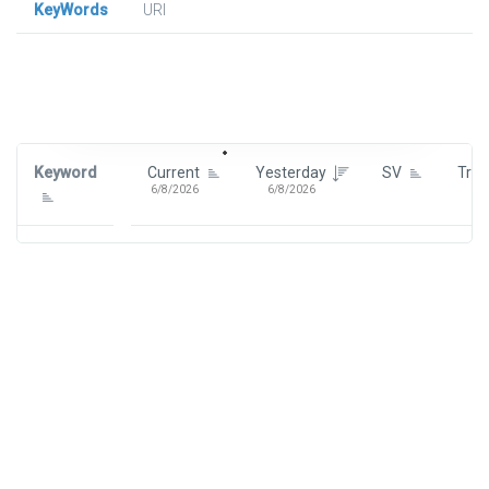
KeyWords
URl
Signin To View Up To 100 Keywords
Signin With:
Google
Keyword
Current
Yesterday
SV
Tre
6/8/2026
6/8/2026