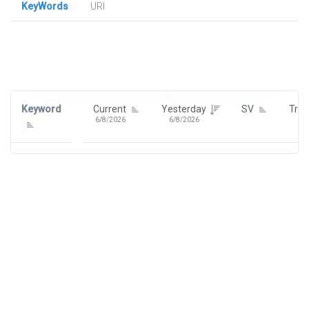
KeyWords
URl
Signin To View Up To 100 Keywords
Signin With:
Google
Keyword
Current
Yesterday
SV
Tre
6/8/2026
6/8/2026