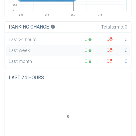
0.5
1.0
-1.0
-0.5
0.0
0.5
RANKING CHANGE
info
Total terms:
0
Last 24 hours
0
0
0
Last week
0
0
0
Last month
0
0
0
LAST 24 HOURS
0