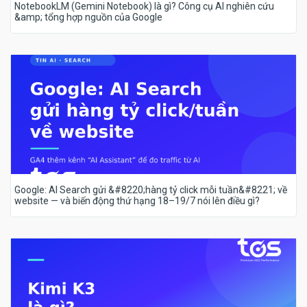
NotebookLM (Gemini Notebook) là gì? Công cụ AI nghiên cứu
&amp; tổng hợp nguồn của Google
Google: AI Search gửi &#8220;hàng tỷ click mỗi tuần&#8221; về
website — và biến động thứ hạng 18–19/7 nói lên điều gì?