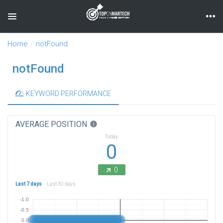
Toggle navigation
Home
notFound
notFound
KEYWORD PERFORMANCE
AVERAGE POSITION
info
Today
0
0
Last 7 days
Last 30 days
-1.0
-0.5
0.0