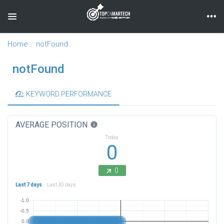
Toggle navigation
Home
notFound
notFound
KEYWORD PERFORMANCE
AVERAGE POSITION
info
Today
0
0
Last 7 days
Last 30 days
-1.0
-0.5
0.0