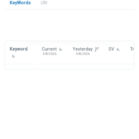
KeyWords
URl
Signin To View Up To 100 Keywords
Signin With:
Google
Keyword
Current
Yesterday
SV
Tre
4/8/2026
4/8/2026