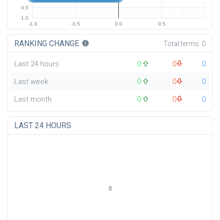
0.5
1.0
-1.0
-0.5
0.0
0.5
RANKING CHANGE
info
Total terms:
0
Last 24 hours
0
0
0
Last week
0
0
0
Last month
0
0
0
LAST 24 HOURS
0