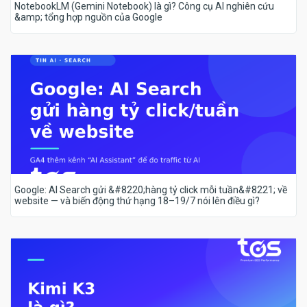
NotebookLM (Gemini Notebook) là gì? Công cụ AI nghiên cứu
&amp; tổng hợp nguồn của Google
Google: AI Search gửi &#8220;hàng tỷ click mỗi tuần&#8221; về
website — và biến động thứ hạng 18–19/7 nói lên điều gì?