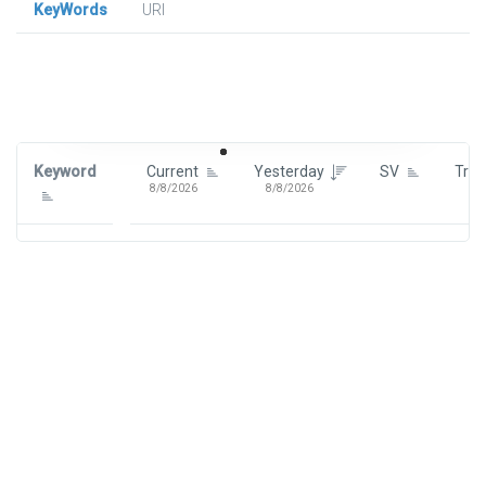
KeyWords
URl
Signin To View Up To 100 Keywords
Signin With:
Google
Keyword
Current
Yesterday
SV
Tre
8/8/2026
8/8/2026