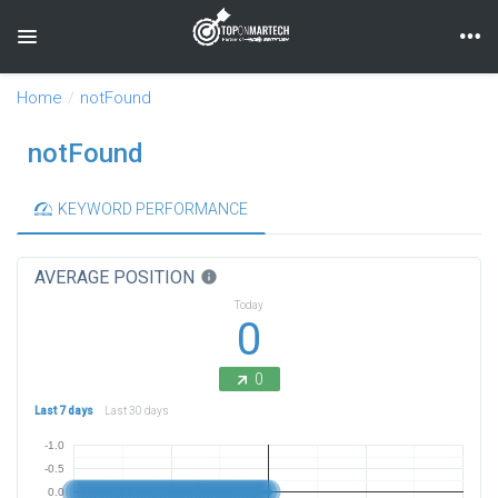
Toggle navigation
Home
notFound
notFound
KEYWORD PERFORMANCE
AVERAGE POSITION
info
Today
0
0
Last 7 days
Last 30 days
-1.0
-0.5
0.0