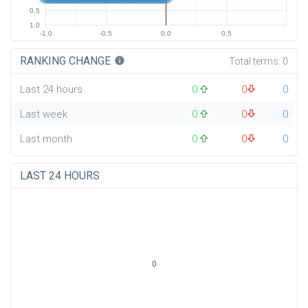
0.5
1.0
-1.0
-0.5
0.0
0.5
RANKING CHANGE
info
Total terms:
0
Last 24 hours
0
0
0
Last week
0
0
0
Last month
0
0
0
LAST 24 HOURS
0