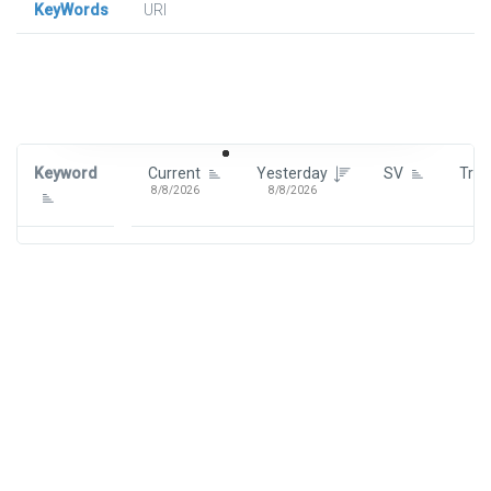
KeyWords
URl
Signin To View Up To 100 Keywords
Signin With:
Google
Keyword
Current
Yesterday
SV
Tre
8/8/2026
8/8/2026