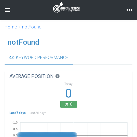
Toggle navigation
Home
notFound
notFound
KEYWORD PERFORMANCE
AVERAGE POSITION
info
Today
0
0
Last 7 days
Last 30 days
-1.0
-0.5
0.0