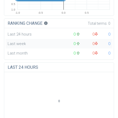
0.5
1.0
-1.0
-0.5
0.0
0.5
RANKING CHANGE
info
Total terms:
0
Last 24 hours
0
0
0
Last week
0
0
0
Last month
0
0
0
LAST 24 HOURS
0