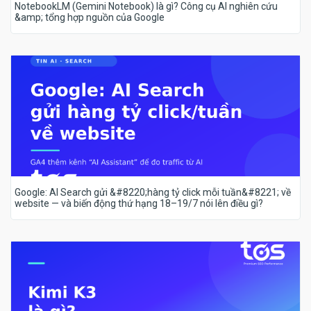
NotebookLM (Gemini Notebook) là gì? Công cụ AI nghiên cứu
&amp; tổng hợp nguồn của Google
Google: AI Search gửi &#8220;hàng tỷ click mỗi tuần&#8221; về
website — và biến động thứ hạng 18–19/7 nói lên điều gì?