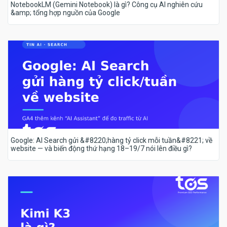
NotebookLM (Gemini Notebook) là gì? Công cụ AI nghiên cứu
&amp; tổng hợp nguồn của Google
Google: AI Search gửi &#8220;hàng tỷ click mỗi tuần&#8221; về
website — và biến động thứ hạng 18–19/7 nói lên điều gì?