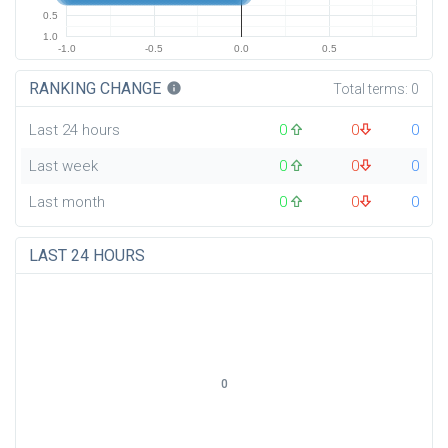
0.5
1.0
-1.0
-0.5
0.0
0.5
RANKING CHANGE
info
Total terms:
0
Last 24 hours
0
0
0
Last week
0
0
0
Last month
0
0
0
LAST 24 HOURS
0