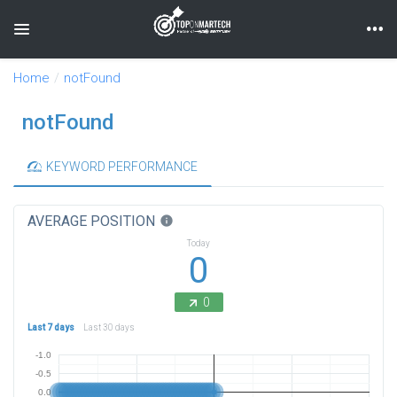
Toggle navigation
Home
notFound
notFound
KEYWORD PERFORMANCE
AVERAGE POSITION
info
Today
0
0
Last 7 days
Last 30 days
-1.0
-0.5
0.0