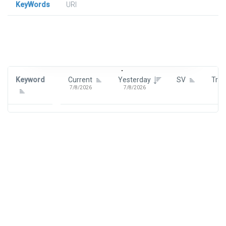
KeyWords
URl
Signin To View Up To 100 Keywords
Signin With:
Google
Keyword
Current
Yesterday
SV
Tre
7/8/2026
7/8/2026