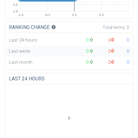
0.5
1.0
-1.0
-0.5
0.0
0.5
RANKING CHANGE
info
Total terms:
0
Last 24 hours
0
0
0
Last week
0
0
0
Last month
0
0
0
LAST 24 HOURS
0