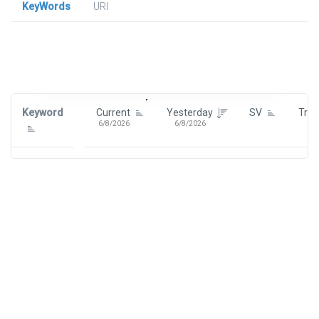
KeyWords
URl
Signin To View Up To 100 Keywords
Signin With:
Google
Keyword
Current
Yesterday
SV
Tre
6/8/2026
6/8/2026