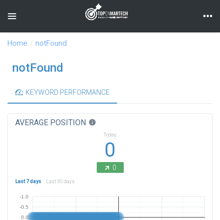
Toggle navigation
Home
notFound
notFound
KEYWORD PERFORMANCE
AVERAGE POSITION
info
Today
0
0
Last 7 days
Last 30 days
-1.0
-0.5
0.0