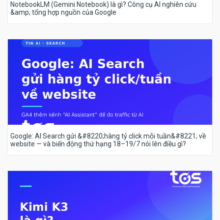
NotebookLM (Gemini Notebook) là gì? Công cụ AI nghiên cứu
&amp; tổng hợp nguồn của Google
Google: AI Search gửi &#8220;hàng tỷ click mỗi tuần&#8221; về
website — và biến động thứ hạng 18–19/7 nói lên điều gì?