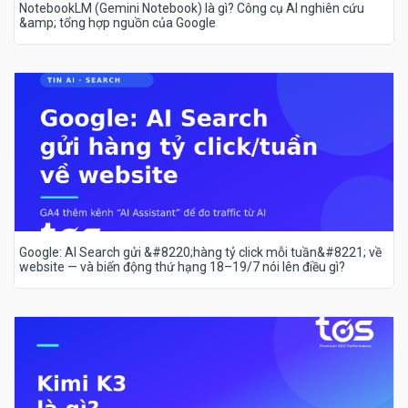
NotebookLM (Gemini Notebook) là gì? Công cụ AI nghiên cứu
&amp; tổng hợp nguồn của Google
Google: AI Search gửi &#8220;hàng tỷ click mỗi tuần&#8221; về
website — và biến động thứ hạng 18–19/7 nói lên điều gì?