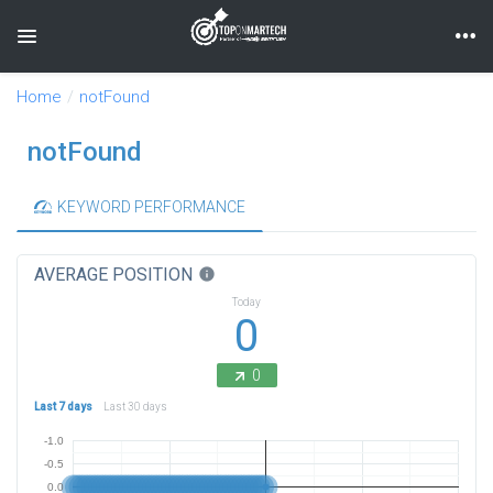
Toggle navigation
Home
notFound
notFound
KEYWORD PERFORMANCE
AVERAGE POSITION
info
Today
0
0
Last 7 days
Last 30 days
-1.0
-0.5
0.0