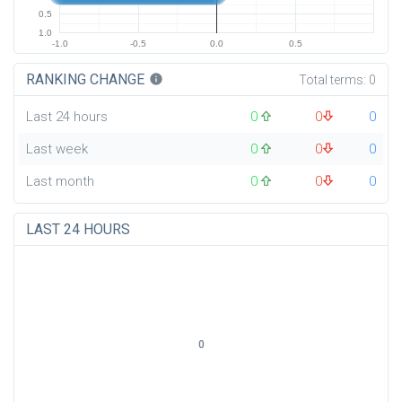
0.5
1.0
-1.0
-0.5
0.0
0.5
RANKING CHANGE
info
Total terms:
0
Last 24 hours
0
0
0
Last week
0
0
0
Last month
0
0
0
LAST 24 HOURS
0