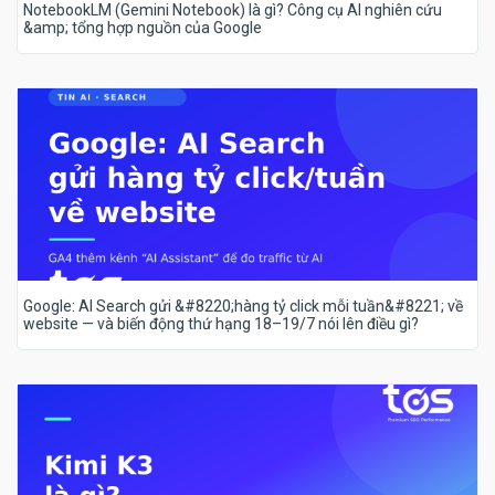
NotebookLM (Gemini Notebook) là gì? Công cụ AI nghiên cứu
&amp; tổng hợp nguồn của Google
Google: AI Search gửi &#8220;hàng tỷ click mỗi tuần&#8221; về
website — và biến động thứ hạng 18–19/7 nói lên điều gì?