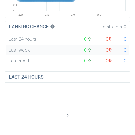
0.5
1.0
-1.0
-0.5
0.0
0.5
RANKING CHANGE
info
Total terms:
0
Last 24 hours
0
0
0
Last week
0
0
0
Last month
0
0
0
LAST 24 HOURS
0