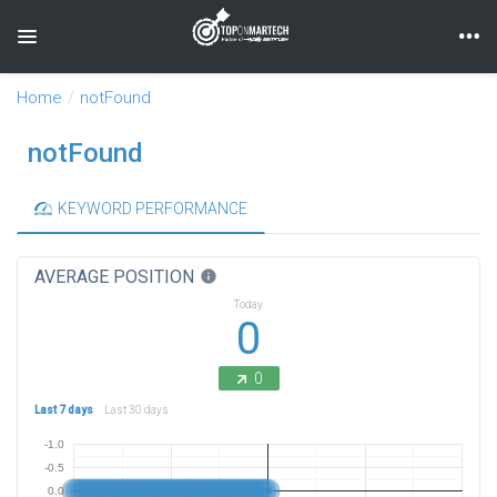
Toggle navigation
Home
notFound
notFound
KEYWORD PERFORMANCE
AVERAGE POSITION
info
Today
0
0
Last 7 days
Last 30 days
-1.0
-0.5
0.0