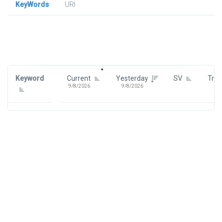
KeyWords
URl
Signin To View Up To 100 Keywords
Signin With:
Google
Keyword
Current
Yesterday
SV
Tre
9/8/2026
9/8/2026