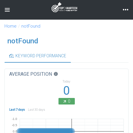
Toggle navigation
Home
notFound
notFound
KEYWORD PERFORMANCE
AVERAGE POSITION
info
Today
0
0
Last 7 days
Last 30 days
-1.0
-0.5
0.0