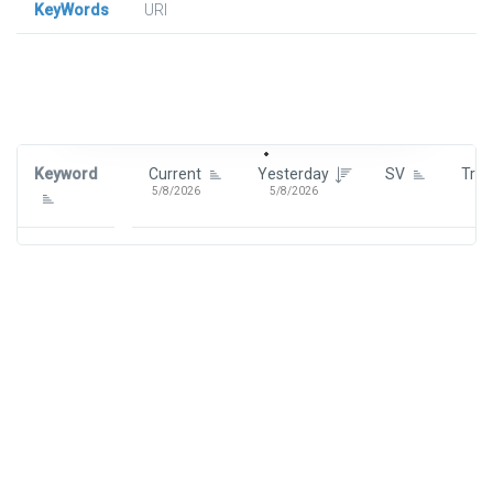
KeyWords
URl
Signin To View Up To 100 Keywords
Signin With:
Google
Keyword
Current
Yesterday
SV
Tre
5/8/2026
5/8/2026