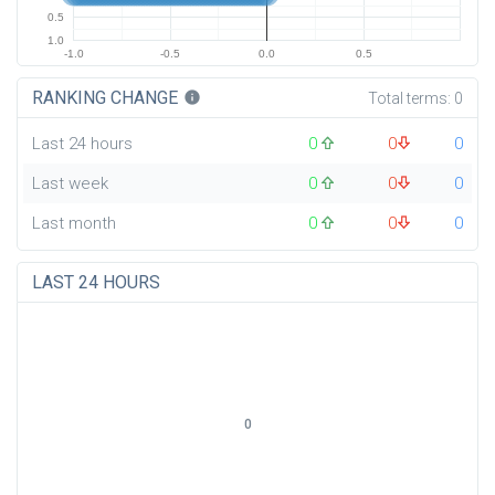
0.5
1.0
-1.0
-0.5
0.0
0.5
RANKING CHANGE
info
Total terms:
0
Last 24 hours
0
0
0
Last week
0
0
0
Last month
0
0
0
LAST 24 HOURS
0