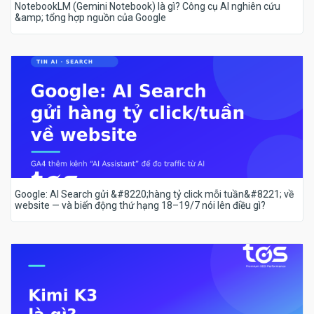
NotebookLM (Gemini Notebook) là gì? Công cụ AI nghiên cứu
&amp; tổng hợp nguồn của Google
Google: AI Search gửi &#8220;hàng tỷ click mỗi tuần&#8221; về
website — và biến động thứ hạng 18–19/7 nói lên điều gì?