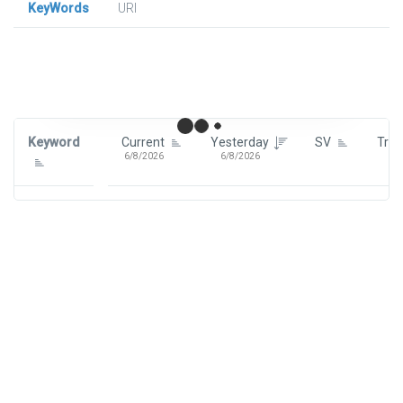
KeyWords
URl
Signin To View Up To 100 Keywords
Signin With:
Google
Keyword
Current
Yesterday
SV
Tre
6/8/2026
6/8/2026