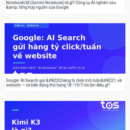
NotebookLM (Gemini Notebook) là gì? Công cụ AI nghiên cứu
&amp; tổng hợp nguồn của Google
Google: AI Search gửi &#8220;hàng tỷ click mỗi tuần&#8221; về
website — và biến động thứ hạng 18–19/7 nói lên điều gì?