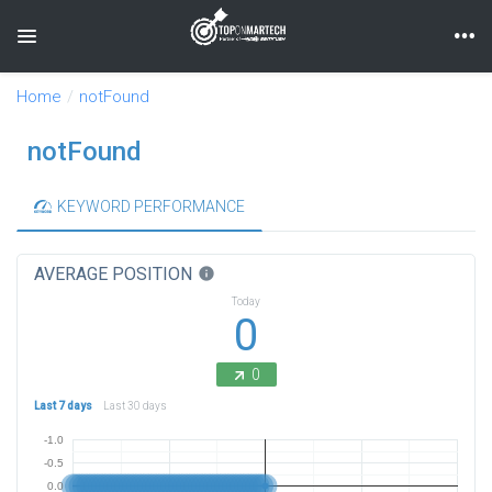
Toggle navigation
Home
notFound
notFound
KEYWORD PERFORMANCE
AVERAGE POSITION
info
Today
0
0
Last 7 days
Last 30 days
-1.0
-0.5
0.0