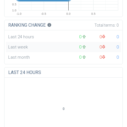
0.5
1.0
-1.0
-0.5
0.0
0.5
RANKING CHANGE
info
Total terms:
0
Last 24 hours
0
0
0
Last week
0
0
0
Last month
0
0
0
LAST 24 HOURS
0