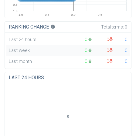
0.5
1.0
-1.0
-0.5
0.0
0.5
RANKING CHANGE
info
Total terms:
0
Last 24 hours
0
0
0
Last week
0
0
0
Last month
0
0
0
LAST 24 HOURS
0