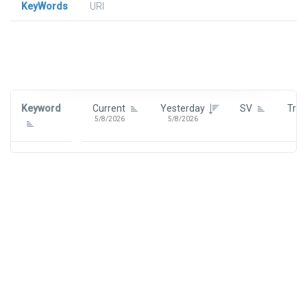
KeyWords
URl
Signin To View Up To 100 Keywords
Signin With:
Google
Keyword
Current
Yesterday
SV
Tre
5/8/2026
5/8/2026