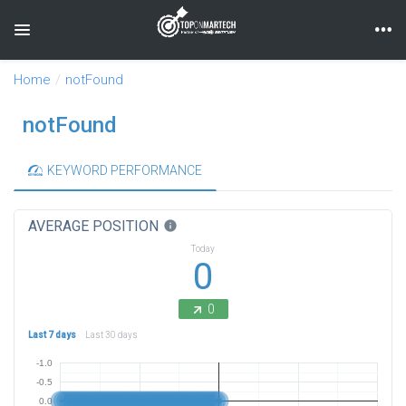
Toggle navigation
Home
notFound
notFound
KEYWORD PERFORMANCE
AVERAGE POSITION
info
Today
0
0
Last 7 days
Last 30 days
-1.0
-0.5
0.0