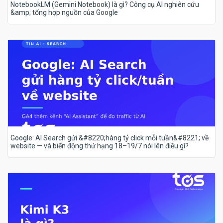
NotebookLM (Gemini Notebook) là gì? Công cụ AI nghiên cứu
&amp; tổng hợp nguồn của Google
Google: AI Search gửi &#8220;hàng tỷ click mỗi tuần&#8221; về
website — và biến động thứ hạng 18–19/7 nói lên điều gì?