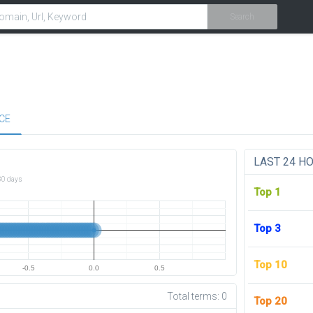
Search
CE
LAST 24 H
30 days
Top 1
Top 3
Top 10
-0.5
0.0
0.5
Total terms:
0
Top 20