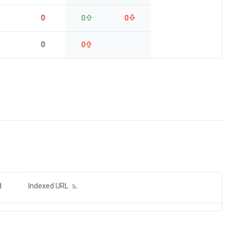
0
0
0
0
0
ds
d
Indexed URL