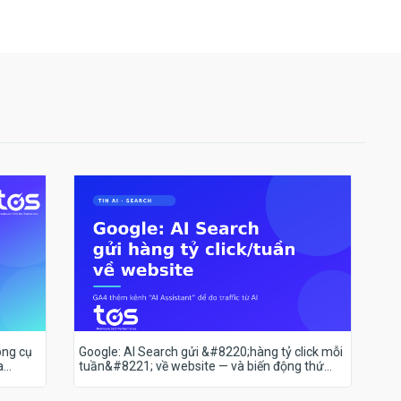
ông cụ
Google: AI Search gửi &#8220;hàng tỷ click mỗi
a
tuần&#8221; về website — và biến động thứ
hạng 18–19/7 nói lên điều gì?