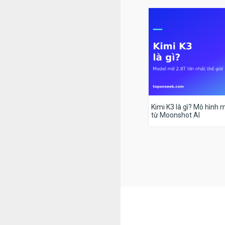
Kimi K3 là gì? Mô hình m
từ Moonshot AI