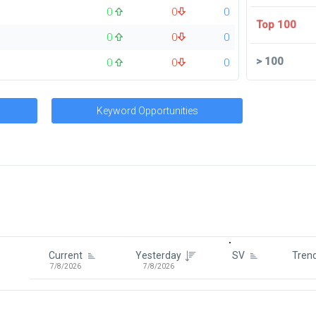
0
0
0
Top 100
0
0
0
>
100
0
0
0
Keyword Opportunities
Signin To View Up To 100 Keywor
Signin With:
Google
Current
Yesterday
SV
Tren
7/8/2026
7/8/2026