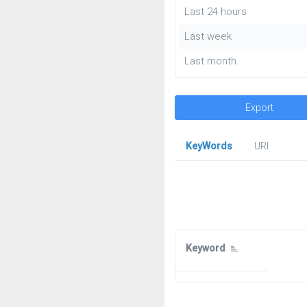
Last 24 hours
Last week
Last month
Export
KeyWords
URl
Keyword