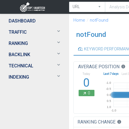
Home
notFound
DASHBOARD
TRAFFIC
notFound
RANKING
KEYWORD PERFORMAN
BACKLINK
TECHNICAL
AVERAGE POSITION
info
Today
Last 7 days
Last 
INDEXING
0
-1.0
-0.5
0
0.0
0.5
1.0
-1.0
RANKING CHANGE
info