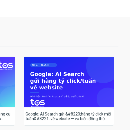
ông cụ
Google: AI Search gửi &#8220;hàng tỷ click mỗi
a
tuần&#8221; về website — và biến động thứ
hạng 18–19/7 nói lên điều gì?