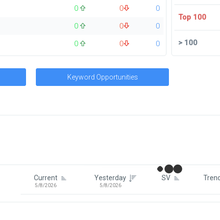
0
0
0
Top 100
0
0
0
>
100
0
0
0
Keyword Opportunities
Signin To View Up To 100 Keywor
Signin With:
Google
Current
Yesterday
SV
Tren
5/8/2026
5/8/2026