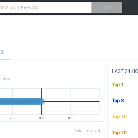
Search
CE
LAST 24 H
30 days
Top 1
Top 3
Top 10
-0.5
0.0
0.5
Total terms:
0
Top 20