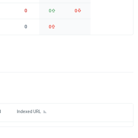
0
0
0
0
0
ds
d
Indexed URL