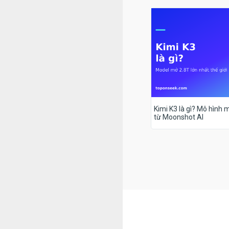
Kimi K3 là gì? Mô hình m
từ Moonshot AI