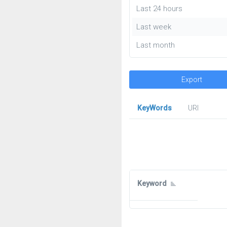
Last 24 hours
Last week
Last month
Export
KeyWords
URl
Keyword