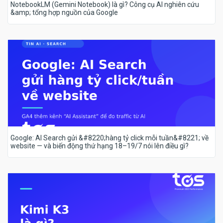
NotebookLM (Gemini Notebook) là gì? Công cụ AI nghiên cứu
&amp; tổng hợp nguồn của Google
Google: AI Search gửi &#8220;hàng tỷ click mỗi tuần&#8221; về
website — và biến động thứ hạng 18–19/7 nói lên điều gì?