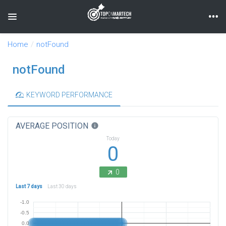
Toggle navigation
Home
notFound
notFound
KEYWORD PERFORMANCE
AVERAGE POSITION
info
Today
0
0
Last 7 days
Last 30 days
-1.0
-0.5
0.0