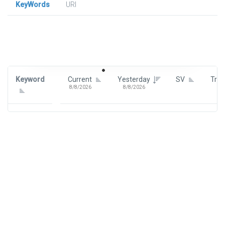
KeyWords
URl
Signin To View Up To 100 Keywords
Signin With:
Google
Keyword
Current
Yesterday
SV
Tre
8/8/2026
8/8/2026