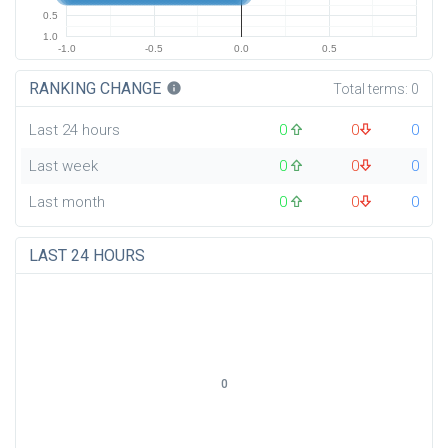
0.5
1.0
-1.0
-0.5
0.0
0.5
RANKING CHANGE
info
Total terms:
0
Last 24 hours
0
0
0
Last week
0
0
0
Last month
0
0
0
LAST 24 HOURS
0