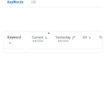
KeyWords
URl
Signin To View Up To 100 Keywords
Signin With:
Google
Keyword
Current
Yesterday
SV
Tre
8/8/2026
8/8/2026