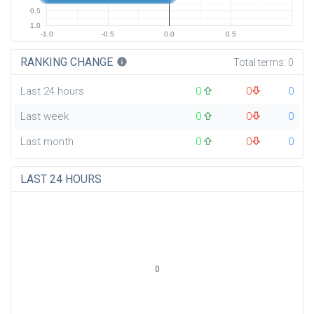
0.5
1.0
-1.0
-0.5
0.0
0.5
RANKING CHANGE
info
Total terms:
0
Last 24 hours
0
0
0
Last week
0
0
0
Last month
0
0
0
LAST 24 HOURS
0