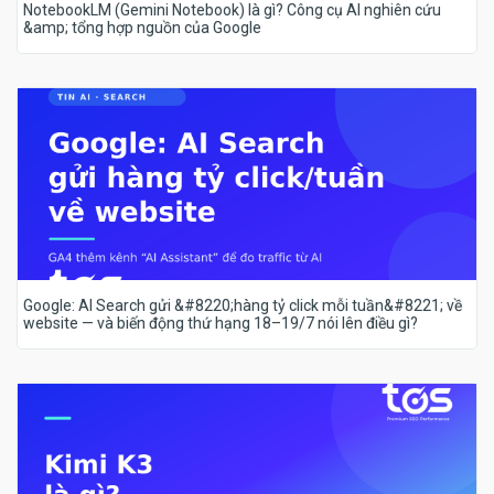
NotebookLM (Gemini Notebook) là gì? Công cụ AI nghiên cứu
&amp; tổng hợp nguồn của Google
Google: AI Search gửi &#8220;hàng tỷ click mỗi tuần&#8221; về
website — và biến động thứ hạng 18–19/7 nói lên điều gì?