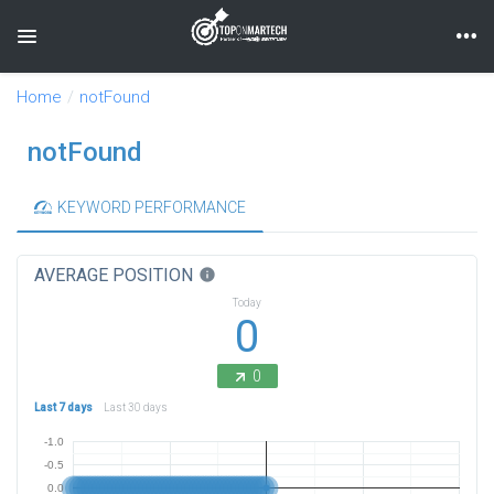
Toggle navigation
Home
notFound
notFound
KEYWORD PERFORMANCE
AVERAGE POSITION
info
Today
0
0
Last 7 days
Last 30 days
-1.0
-0.5
0.0