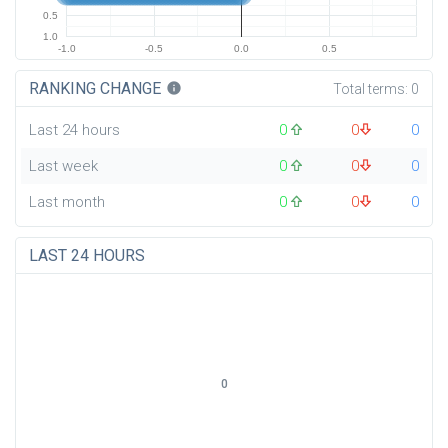
0.5
1.0
-1.0
-0.5
0.0
0.5
RANKING CHANGE
info
Total terms:
0
Last 24 hours
0
0
0
Last week
0
0
0
Last month
0
0
0
LAST 24 HOURS
0