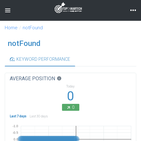
Toggle navigation
Home
notFound
notFound
KEYWORD PERFORMANCE
AVERAGE POSITION
info
Today
0
0
Last 7 days
Last 30 days
-1.0
-0.5
0.0