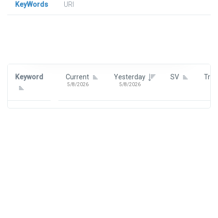
KeyWords
URl
Signin To View Up To 100 Keywords
Signin With:
Google
Keyword
Current
Yesterday
SV
Tre
5/8/2026
5/8/2026