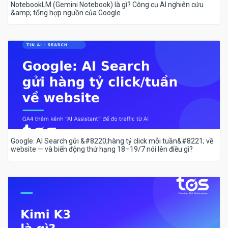
NotebookLM (Gemini Notebook) là gì? Công cụ AI nghiên cứu
&amp; tổng hợp nguồn của Google
Google: AI Search gửi &#8220;hàng tỷ click mỗi tuần&#8221; về
website — và biến động thứ hạng 18–19/7 nói lên điều gì?