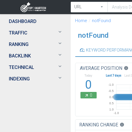
Home
notFound
DASHBOARD
TRAFFIC
notFound
RANKING
KEYWORD PERFORMAN
BACKLINK
TECHNICAL
AVERAGE POSITION
info
Today
Last 7 days
Last 
INDEXING
0
-1.0
-0.5
0
0.0
0.5
1.0
-1.0
RANKING CHANGE
info