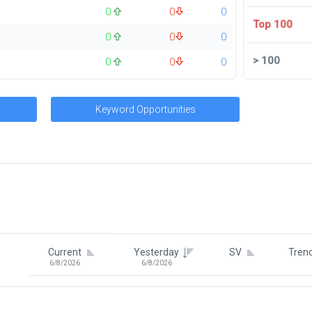
0
0
0
Top 100
0
0
0
>
100
0
0
0
Keyword Opportunities
Signin To View Up To 100 Keywor
Signin With:
Google
Current
Yesterday
SV
Tren
6/8/2026
6/8/2026