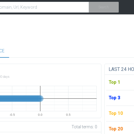
Search
CE
LAST 24 H
30 days
Top 1
Top 3
Top 10
-0.5
0.0
0.5
Total terms:
0
Top 20