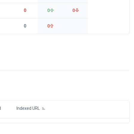
0
0
0
0
0
ds
d
Indexed URL