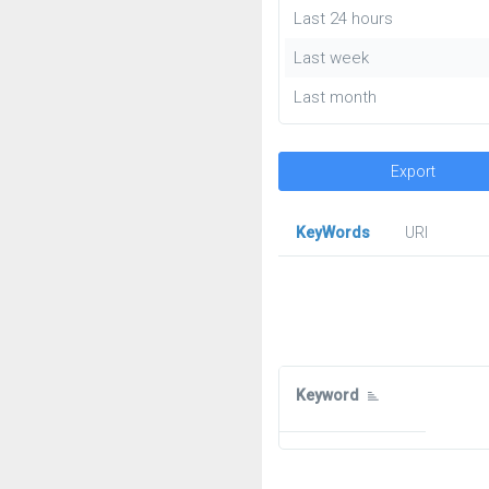
Last 24 hours
Last week
Last month
Export
KeyWords
URl
Keyword