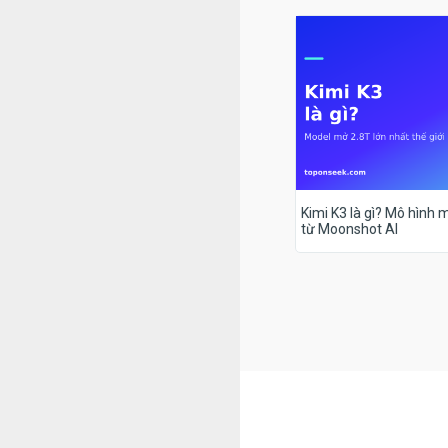
Kimi K3 là gì? Mô hình m
từ Moonshot AI