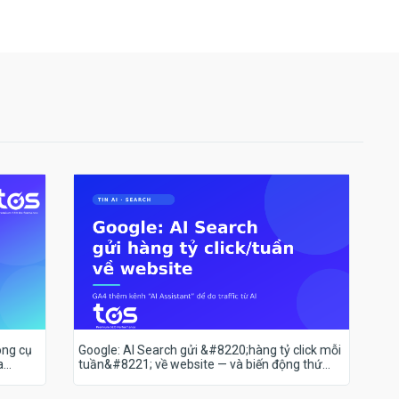
ông cụ
Google: AI Search gửi &#8220;hàng tỷ click mỗi
a
tuần&#8221; về website — và biến động thứ
hạng 18–19/7 nói lên điều gì?