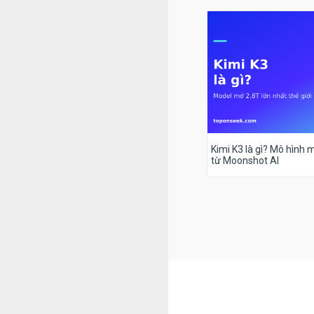
Kimi K3 là gì? Mô hình m
từ Moonshot AI