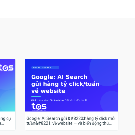
ông cụ
Google: AI Search gửi &#8220;hàng tỷ click mỗi
a
tuần&#8221; về website — và biến động thứ
hạng 18–19/7 nói lên điều gì?