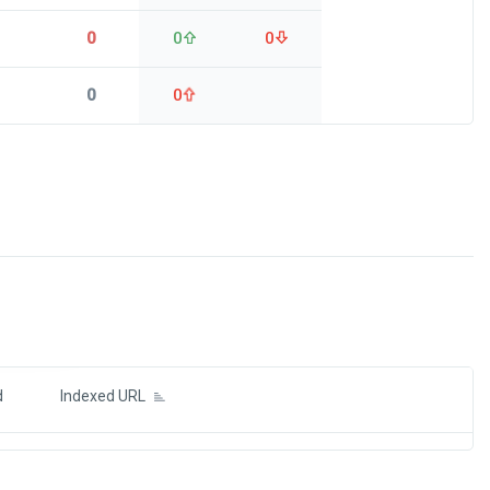
0
0
0
0
0
ds
d
Indexed URL