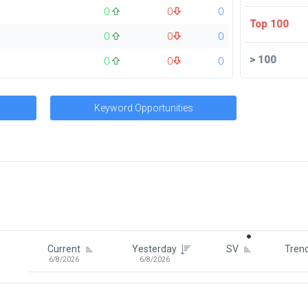
0
0
0
Top 100
0
0
0
>
100
0
0
0
Keyword Opportunities
Signin To View Up To 100 Keywor
Signin With:
Google
Current
Yesterday
SV
Tren
6/8/2026
6/8/2026