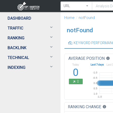
Home
notFound
DASHBOARD
TRAFFIC
notFound
RANKING
KEYWORD PERFORMAN
BACKLINK
TECHNICAL
AVERAGE POSITION
info
Today
Last 7 days
Last 
INDEXING
0
-1.0
-0.5
0
0.0
0.5
1.0
-1.0
RANKING CHANGE
info