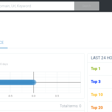
Search
CE
LAST 24 H
30 days
Top 1
Top 3
Top 10
-0.5
0.0
0.5
Total terms:
0
Top 20