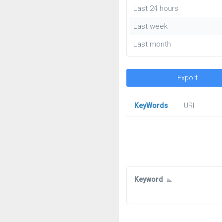
Last 24 hours
Last week
Last month
Export
KeyWords
URl
Keyword