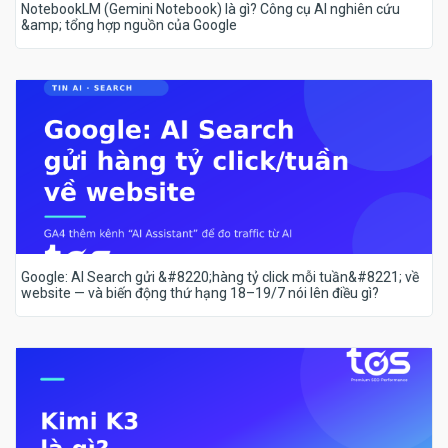
NotebookLM (Gemini Notebook) là gì? Công cụ AI nghiên cứu
&amp; tổng hợp nguồn của Google
Google: AI Search gửi &#8220;hàng tỷ click mỗi tuần&#8221; về
website — và biến động thứ hạng 18–19/7 nói lên điều gì?