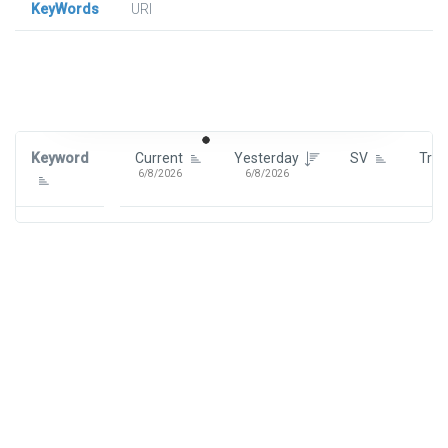
KeyWords
URl
Signin To View Up To 100 Keywords
Signin With:
Google
Keyword
Current
Yesterday
SV
Tre
6/8/2026
6/8/2026