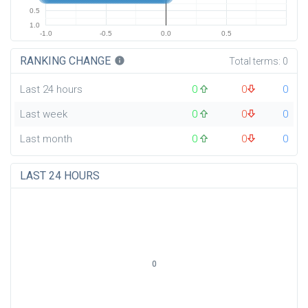
0.5
1.0
-1.0
-0.5
0.0
0.5
RANKING CHANGE
info
Total terms:
0
Last 24 hours
0
0
0
Last week
0
0
0
Last month
0
0
0
LAST 24 HOURS
0