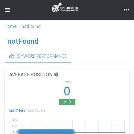
Toggle navigation
Home
notFound
notFound
KEYWORD PERFORMANCE
AVERAGE POSITION
info
Today
0
0
Last 7 days
Last 30 days
-1.0
-0.5
0.0