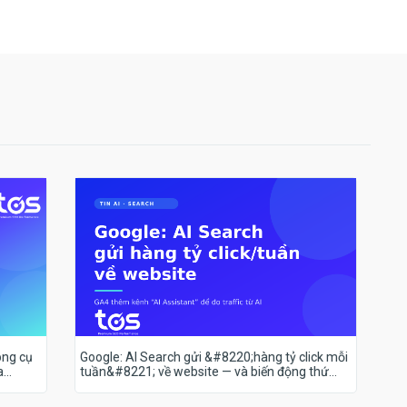
ông cụ
Google: AI Search gửi &#8220;hàng tỷ click mỗi
a
tuần&#8221; về website — và biến động thứ
hạng 18–19/7 nói lên điều gì?