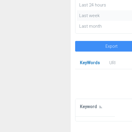
Last 24 hours
Last week
Last month
Export
KeyWords
URl
Keyword