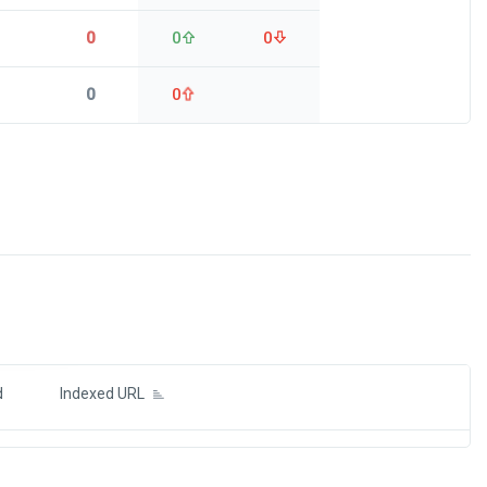
0
0
0
0
0
ds
d
Indexed URL