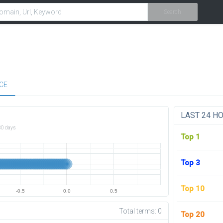
Search
CE
LAST 24 H
30 days
Top 1
Top 3
Top 10
-0.5
0.0
0.5
Total terms:
0
Top 20