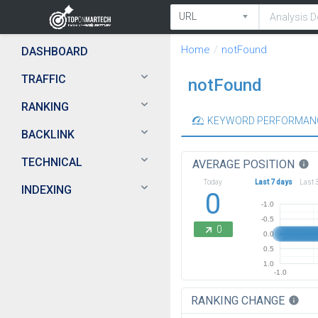
Home
notFound
DASHBOARD
TRAFFIC
notFound
RANKING
KEYWORD PERFORMAN
BACKLINK
TECHNICAL
AVERAGE POSITION
info
Today
Last 7 days
Last 
INDEXING
0
-1.0
-0.5
0
0.0
0.5
1.0
-1.0
RANKING CHANGE
info