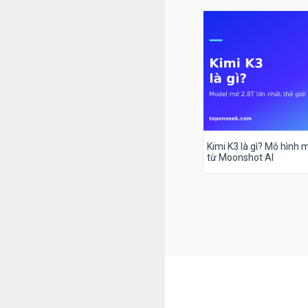
Kimi K3 là gì? Mô hình m
từ Moonshot AI