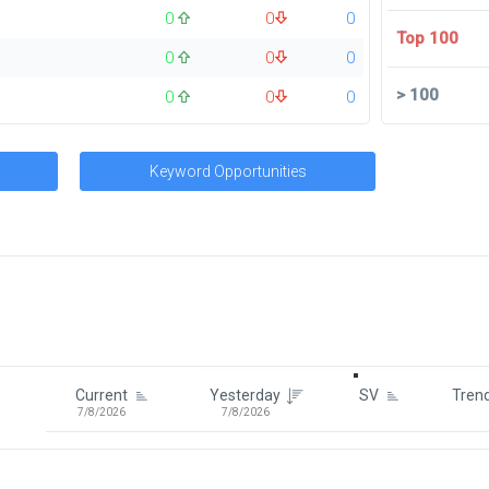
0
0
0
Top 100
0
0
0
>
100
0
0
0
Keyword Opportunities
Signin To View Up To 100 Keywor
Signin With:
Google
Current
Yesterday
SV
Tren
7/8/2026
7/8/2026