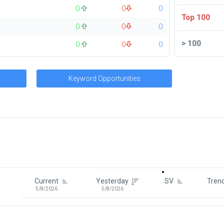
0
0
0
Top 100
0
0
0
>
100
0
0
0
Keyword Opportunities
Signin To View Up To 100 Keywor
Signin With:
Google
Current
Yesterday
SV
Tren
5/8/2026
5/8/2026