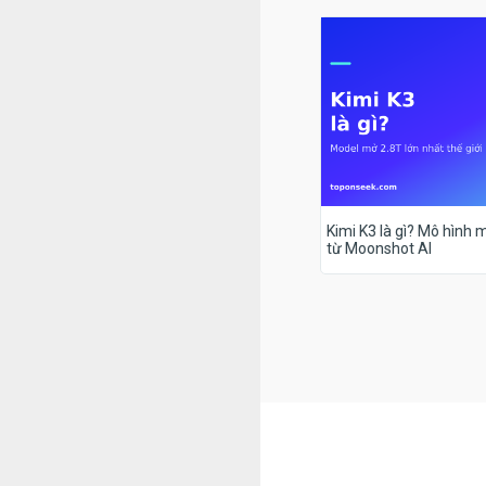
Kimi K3 là gì? Mô hình m
từ Moonshot AI