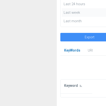
Last 24 hours
Last week
Last month
Export
KeyWords
URl
Keyword