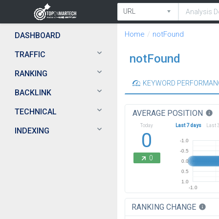
Home
notFound
DASHBOARD
TRAFFIC
notFound
RANKING
KEYWORD PERFORMAN
BACKLINK
TECHNICAL
AVERAGE POSITION
info
Today
Last 7 days
Last 
INDEXING
0
-1.0
-0.5
0
0.0
0.5
1.0
-1.0
RANKING CHANGE
info