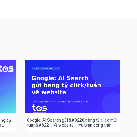
ông cụ
Google: AI Search gửi &#8220;hàng tỷ click mỗi
a
tuần&#8221; về website — và biến động thứ
hạng 18–19/7 nói lên điều gì?