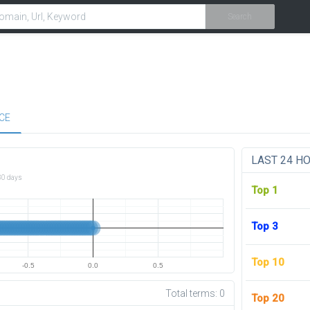
Search
CE
LAST 24 H
30 days
Top 1
Top 3
Top 10
-0.5
0.0
0.5
Total terms:
0
Top 20