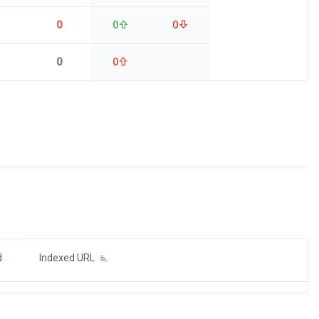
0
0
0
0
0
ds
d
Indexed URL