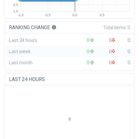
0.5
1.0
-1.0
-0.5
0.0
0.5
RANKING CHANGE
info
Total terms:
0
Last 24 hours
0
0
0
Last week
0
0
0
Last month
0
0
0
LAST 24 HOURS
0