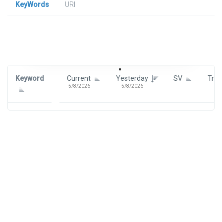
KeyWords
URl
Signin To View Up To 100 Keywords
Signin With:
Google
Keyword
Current
Yesterday
SV
Tre
5/8/2026
5/8/2026