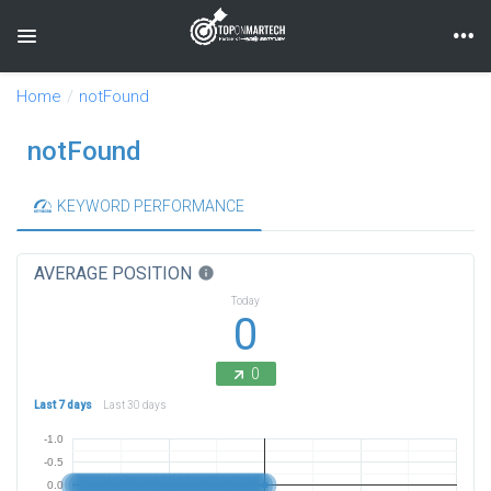
Toggle navigation
Home
notFound
notFound
KEYWORD PERFORMANCE
AVERAGE POSITION
info
Today
0
0
Last 7 days
Last 30 days
-1.0
-0.5
0.0