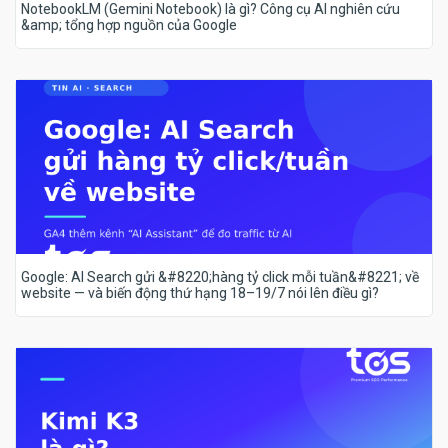
NotebookLM (Gemini Notebook) là gì? Công cụ AI nghiên cứu
&amp; tổng hợp nguồn của Google
Google: AI Search gửi &#8220;hàng tỷ click mỗi tuần&#8221; về
website — và biến động thứ hạng 18–19/7 nói lên điều gì?