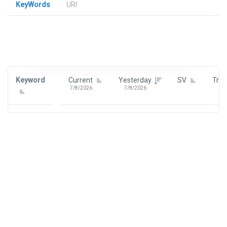
KeyWords
URl
Signin To View Up To 100 Keywords
Signin With:
Google
Keyword
Current
Yesterday
SV
Tre
7/8/2026
7/8/2026