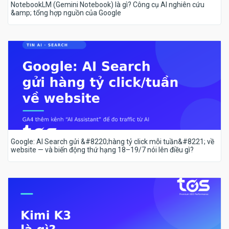
NotebookLM (Gemini Notebook) là gì? Công cụ AI nghiên cứu
&amp; tổng hợp nguồn của Google
Google: AI Search gửi &#8220;hàng tỷ click mỗi tuần&#8221; về
website — và biến động thứ hạng 18–19/7 nói lên điều gì?