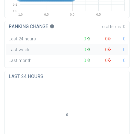
0.5
1.0
-1.0
-0.5
0.0
0.5
RANKING CHANGE
info
Total terms:
0
Last 24 hours
0
0
0
Last week
0
0
0
Last month
0
0
0
LAST 24 HOURS
0