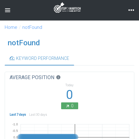
Toggle navigation
Home
notFound
notFound
KEYWORD PERFORMANCE
AVERAGE POSITION
info
Today
0
0
Last 7 days
Last 30 days
-1.0
-0.5
0.0