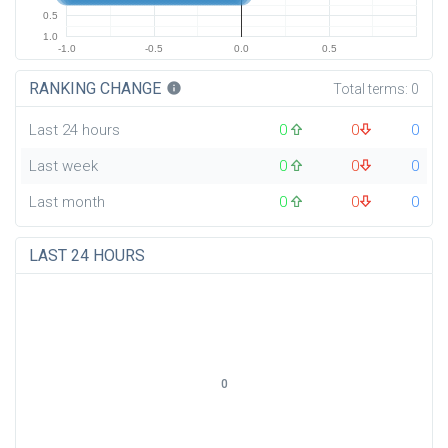
0.5
1.0
-1.0
-0.5
0.0
0.5
RANKING CHANGE
info
Total terms:
0
Last 24 hours
0
0
0
Last week
0
0
0
Last month
0
0
0
LAST 24 HOURS
0