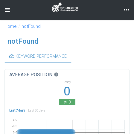
Toggle navigation
Home
notFound
notFound
KEYWORD PERFORMANCE
AVERAGE POSITION
info
Today
0
0
Last 7 days
Last 30 days
-1.0
-0.5
0.0