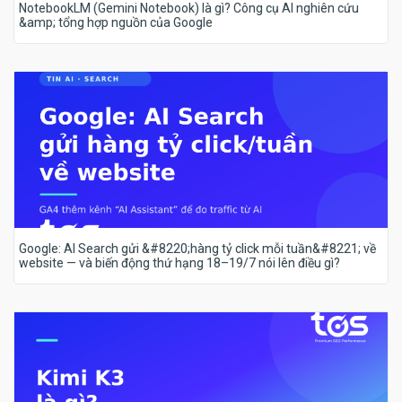
NotebookLM (Gemini Notebook) là gì? Công cụ AI nghiên cứu
&amp; tổng hợp nguồn của Google
Google: AI Search gửi &#8220;hàng tỷ click mỗi tuần&#8221; về
website — và biến động thứ hạng 18–19/7 nói lên điều gì?