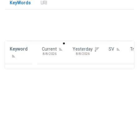
KeyWords
URl
Signin To View Up To 100 Keywords
Signin With:
Google
Keyword
Current
Yesterday
SV
Tre
8/8/2026
8/8/2026