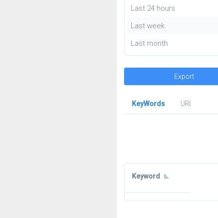
Last 24 hours
Last week
Last month
Export
KeyWords
URl
Keyword