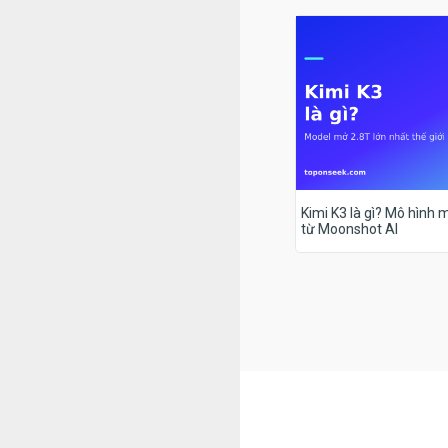
Kimi K3 là gì? Mô hình m
từ Moonshot AI