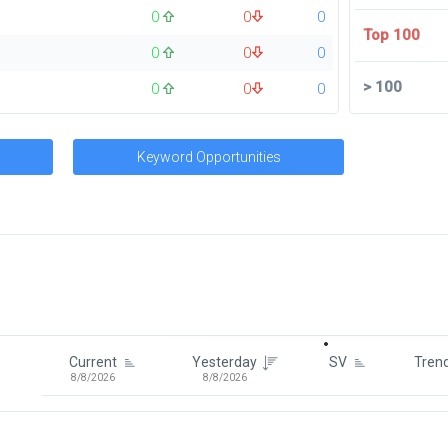
0
0
0
Top 100
0
0
0
>
100
0
0
0
Keyword Opportunities
Signin To View Up To 100 Keywor
Signin With:
Google
Current
Yesterday
SV
Tren
8/8/2026
8/8/2026