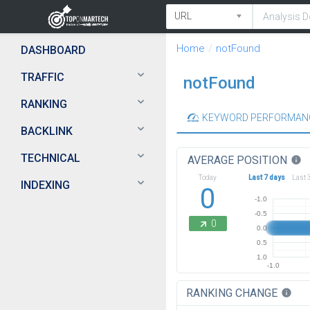
Home
notFound
DASHBOARD
TRAFFIC
notFound
RANKING
KEYWORD PERFORMAN
BACKLINK
TECHNICAL
AVERAGE POSITION
info
Today
Last 7 days
Last 
INDEXING
0
-1.0
-0.5
0
0.0
0.5
1.0
-1.0
RANKING CHANGE
info