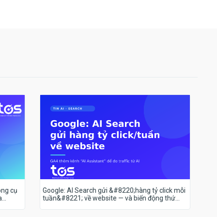
ông cụ
Google: AI Search gửi &#8220;hàng tỷ click mỗi
a
tuần&#8221; về website — và biến động thứ
hạng 18–19/7 nói lên điều gì?