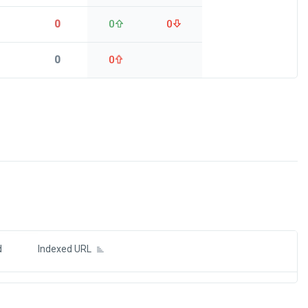
0
0
0
0
0
ds
d
Indexed URL