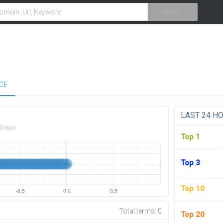
Search
CE
LAST 24 H
30 days
Top 1
Top 3
Top 10
-0.5
0.0
0.5
Total terms:
0
Top 20