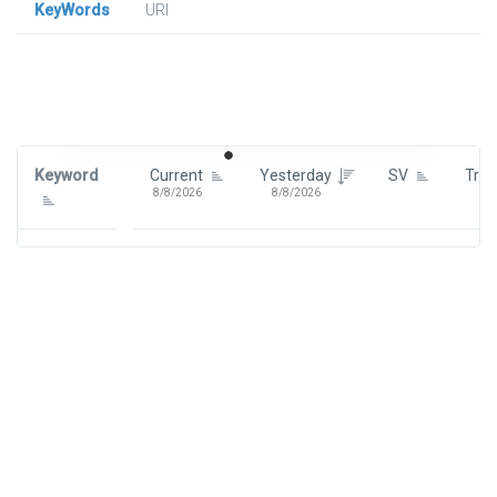
KeyWords
URl
Signin To View Up To 100 Keywords
Signin With:
Google
Keyword
Current
Yesterday
SV
Tre
8/8/2026
8/8/2026