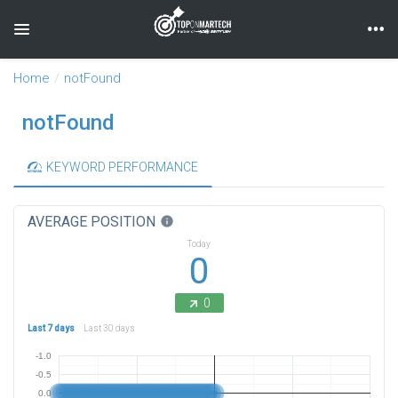
Toggle navigation
Home
notFound
notFound
KEYWORD PERFORMANCE
AVERAGE POSITION
info
Today
0
0
Last 7 days
Last 30 days
-1.0
-0.5
0.0