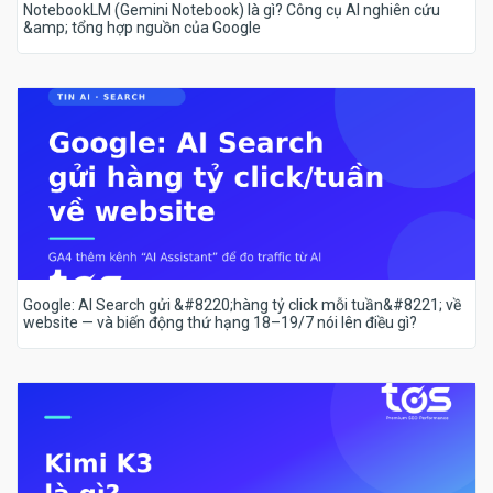
NotebookLM (Gemini Notebook) là gì? Công cụ AI nghiên cứu
&amp; tổng hợp nguồn của Google
Google: AI Search gửi &#8220;hàng tỷ click mỗi tuần&#8221; về
website — và biến động thứ hạng 18–19/7 nói lên điều gì?