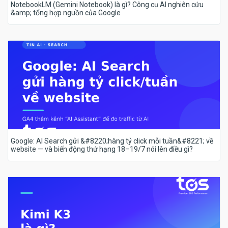
NotebookLM (Gemini Notebook) là gì? Công cụ AI nghiên cứu
&amp; tổng hợp nguồn của Google
Google: AI Search gửi &#8220;hàng tỷ click mỗi tuần&#8221; về
website — và biến động thứ hạng 18–19/7 nói lên điều gì?