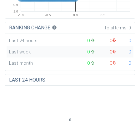
0.5
1.0
-1.0
-0.5
0.0
0.5
RANKING CHANGE
info
Total terms:
0
Last 24 hours
0
0
0
Last week
0
0
0
Last month
0
0
0
LAST 24 HOURS
0