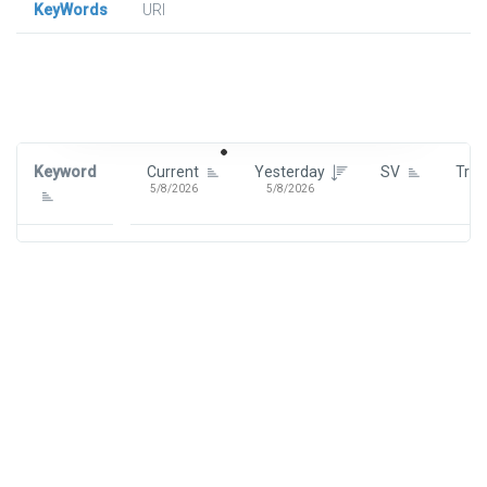
KeyWords
URl
Signin To View Up To 100 Keywords
Signin With:
Google
Keyword
Current
Yesterday
SV
Tre
5/8/2026
5/8/2026