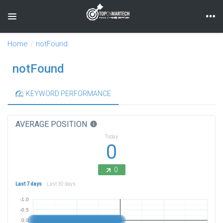
Toggle navigation
Home
notFound
notFound
KEYWORD PERFORMANCE
AVERAGE POSITION
info
Today
0
0
Last 7 days
Last 30 days
-1.0
-0.5
0.0