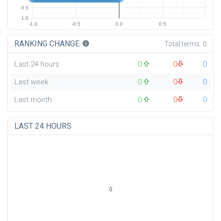
0.5
1.0
-1.0
-0.5
0.0
0.5
RANKING CHANGE
info
Total terms:
0
Last 24 hours
0
0
0
Last week
0
0
0
Last month
0
0
0
LAST 24 HOURS
0