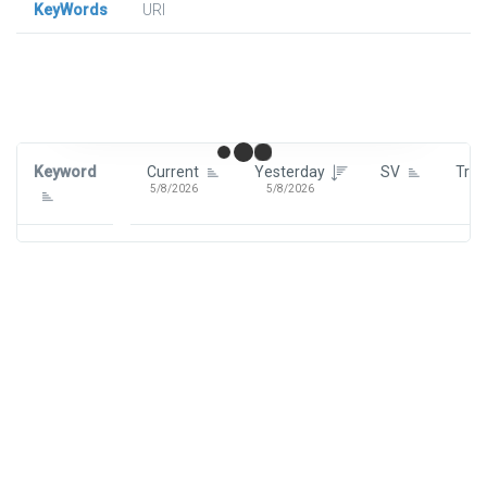
KeyWords
URl
Signin To View Up To 100 Keywords
Signin With:
Google
Keyword
Current
Yesterday
SV
Tre
5/8/2026
5/8/2026