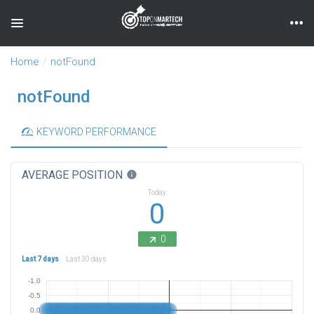
Toggle navigation
Home
notFound
notFound
KEYWORD PERFORMANCE
AVERAGE POSITION
info
Today
0
0
Last 7 days
Last 30 days
-1.0
-0.5
0.0