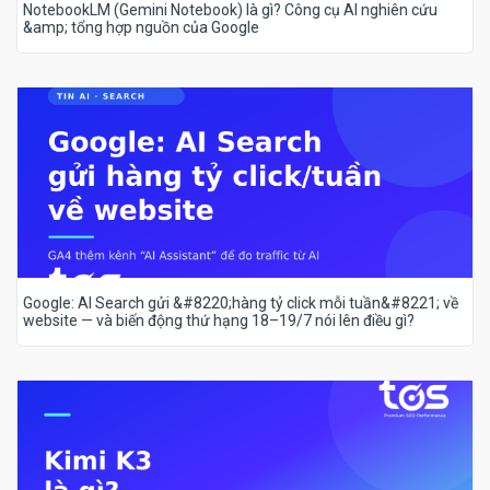
NotebookLM (Gemini Notebook) là gì? Công cụ AI nghiên cứu
&amp; tổng hợp nguồn của Google
Google: AI Search gửi &#8220;hàng tỷ click mỗi tuần&#8221; về
website — và biến động thứ hạng 18–19/7 nói lên điều gì?