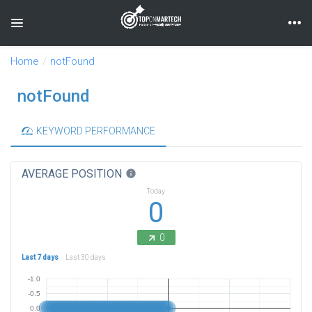
Toggle navigation
Home
notFound
notFound
KEYWORD PERFORMANCE
AVERAGE POSITION
info
Today
0
0
Last 7 days
Last 30 days
-1.0
-0.5
0.0