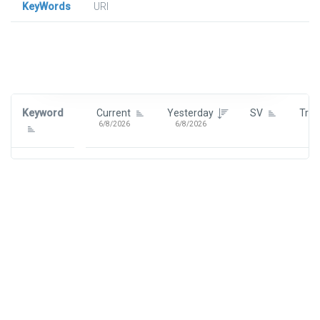
KeyWords
URl
Signin To View Up To 100 Keywords
Signin With:
Google
Keyword
Current
Yesterday
SV
Tre
6/8/2026
6/8/2026