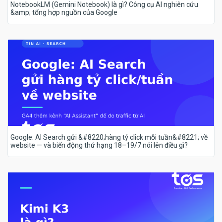
NotebookLM (Gemini Notebook) là gì? Công cụ AI nghiên cứu
&amp; tổng hợp nguồn của Google
Google: AI Search gửi &#8220;hàng tỷ click mỗi tuần&#8221; về
website — và biến động thứ hạng 18–19/7 nói lên điều gì?