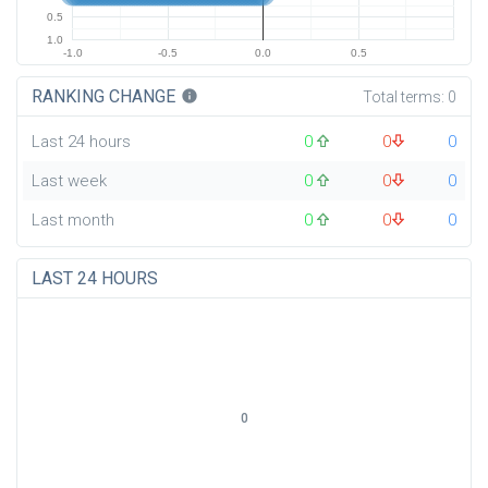
0.5
1.0
-1.0
-0.5
0.0
0.5
RANKING CHANGE
info
Total terms:
0
Last 24 hours
0
0
0
Last week
0
0
0
Last month
0
0
0
LAST 24 HOURS
0