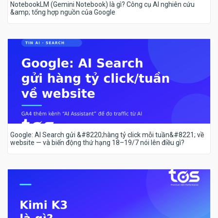
NotebookLM (Gemini Notebook) là gì? Công cụ AI nghiên cứu
&amp; tổng hợp nguồn của Google
Google: AI Search gửi &#8220;hàng tỷ click mỗi tuần&#8221; về
website — và biến động thứ hạng 18–19/7 nói lên điều gì?