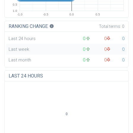
0.5
1.0
-1.0
-0.5
0.0
0.5
RANKING CHANGE
info
Total terms:
0
Last 24 hours
0
0
0
Last week
0
0
0
Last month
0
0
0
LAST 24 HOURS
0