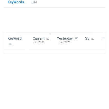
KeyWords
URl
Signin To View Up To 100 Keywords
Signin With:
Google
Keyword
Current
Yesterday
SV
Tre
6/8/2026
6/8/2026