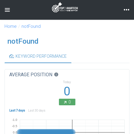
Toggle navigation
Home
notFound
notFound
KEYWORD PERFORMANCE
AVERAGE POSITION
info
Today
0
0
Last 7 days
Last 30 days
-1.0
-0.5
0.0