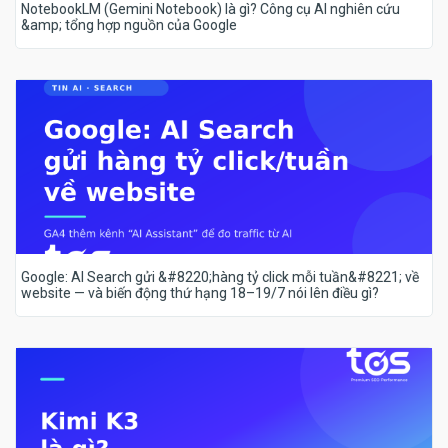
NotebookLM (Gemini Notebook) là gì? Công cụ AI nghiên cứu
&amp; tổng hợp nguồn của Google
Google: AI Search gửi &#8220;hàng tỷ click mỗi tuần&#8221; về
website — và biến động thứ hạng 18–19/7 nói lên điều gì?