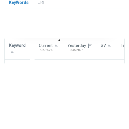
KeyWords
URl
Signin To View Up To 100 Keywords
Signin With:
Google
Keyword
Current
Yesterday
SV
Tre
5/8/2026
5/8/2026