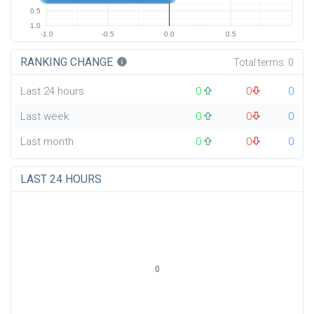
0.5
1.0
-1.0
-0.5
0.0
0.5
RANKING CHANGE
info
Total terms:
0
Last 24 hours
0
0
0
Last week
0
0
0
Last month
0
0
0
LAST 24 HOURS
0