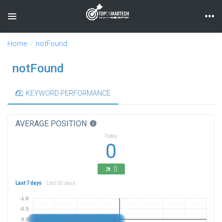
Toggle navigation
Home
notFound
notFound
KEYWORD PERFORMANCE
AVERAGE POSITION
info
Today
0
0
Last 7 days
Last 30 days
-1.0
-0.5
0.0