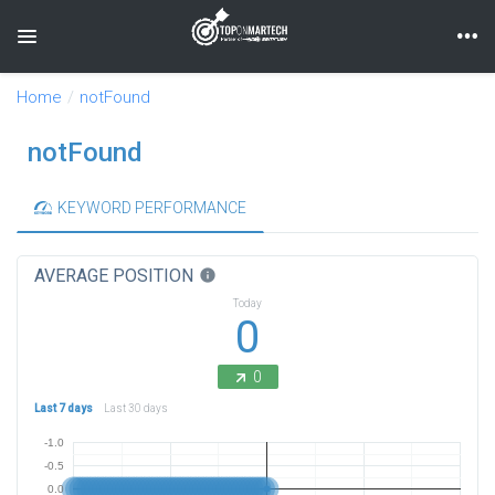
Toggle navigation
Home
notFound
notFound
KEYWORD PERFORMANCE
AVERAGE POSITION
info
Today
0
0
Last 7 days
Last 30 days
-1.0
-0.5
0.0