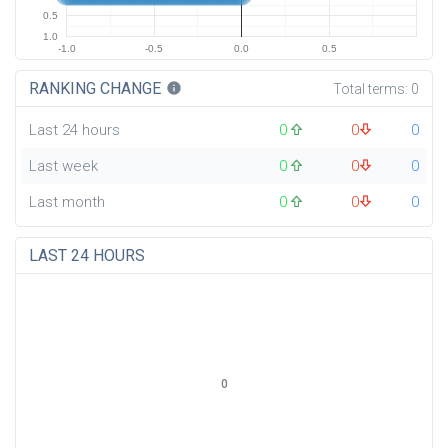
0.5
1.0
-1.0
-0.5
0.0
0.5
RANKING CHANGE
info
Total terms:
0
Last 24 hours
0
0
0
Last week
0
0
0
Last month
0
0
0
LAST 24 HOURS
0