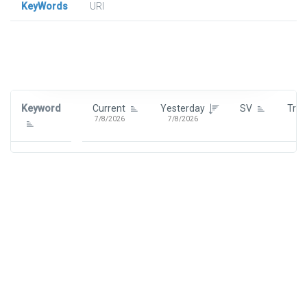
KeyWords
URl
Signin To View Up To 100 Keywords
Signin With:
Google
Keyword
Current
Yesterday
SV
Tre
7/8/2026
7/8/2026