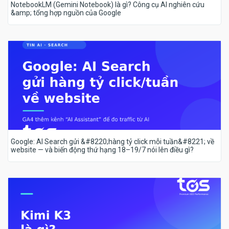
NotebookLM (Gemini Notebook) là gì? Công cụ AI nghiên cứu
&amp; tổng hợp nguồn của Google
Google: AI Search gửi &#8220;hàng tỷ click mỗi tuần&#8221; về
website — và biến động thứ hạng 18–19/7 nói lên điều gì?