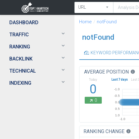
Home
notFound
DASHBOARD
TRAFFIC
notFound
RANKING
KEYWORD PERFORMAN
BACKLINK
TECHNICAL
AVERAGE POSITION
info
Today
Last 7 days
Last 
INDEXING
0
-1.0
-0.5
0
0.0
0.5
1.0
-1.0
RANKING CHANGE
info