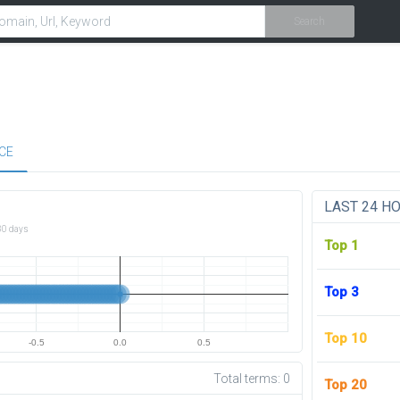
Search
CE
LAST 24 H
30 days
Top 1
Top 3
Top 10
-0.5
0.0
0.5
Total terms:
0
Top 20