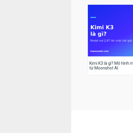
Kimi K3 là gì? Mô hình m
từ Moonshot AI