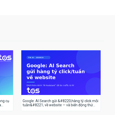
ông cụ
Google: AI Search gửi &#8220;hàng tỷ click mỗi
a
tuần&#8221; về website — và biến động thứ
hạng 18–19/7 nói lên điều gì?