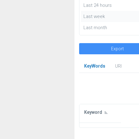
Last 24 hours
Last week
Last month
Export
KeyWords
URl
Keyword