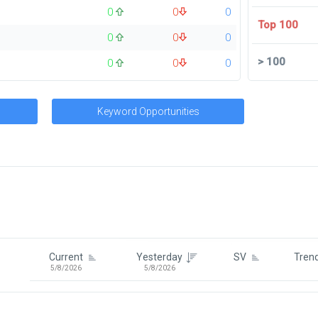
0
0
0
Top 100
0
0
0
>
100
0
0
0
Keyword Opportunities
Signin To View Up To 100 Keywor
Signin With:
Google
Current
Yesterday
SV
Tren
5/8/2026
5/8/2026