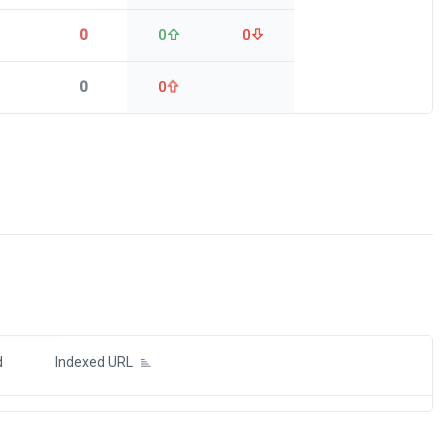
0
0
0
0
0
ds
d
Indexed URL