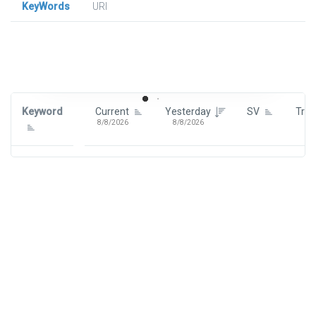
KeyWords
URl
Signin To View Up To 100 Keywords
Signin With:
Google
Keyword
Current
Yesterday
SV
Tre
8/8/2026
8/8/2026