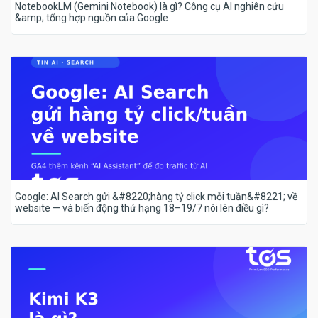
NotebookLM (Gemini Notebook) là gì? Công cụ AI nghiên cứu
&amp; tổng hợp nguồn của Google
Google: AI Search gửi &#8220;hàng tỷ click mỗi tuần&#8221; về
website — và biến động thứ hạng 18–19/7 nói lên điều gì?