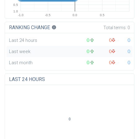
0.5
1.0
-1.0
-0.5
0.0
0.5
RANKING CHANGE
info
Total terms:
0
Last 24 hours
0
0
0
Last week
0
0
0
Last month
0
0
0
LAST 24 HOURS
0