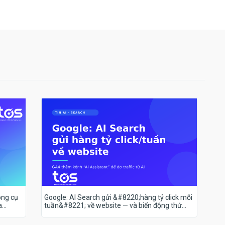
ông cụ
Google: AI Search gửi &#8220;hàng tỷ click mỗi
a
tuần&#8221; về website — và biến động thứ
hạng 18–19/7 nói lên điều gì?