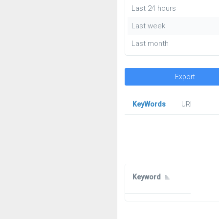
Last 24 hours
Last week
Last month
Export
KeyWords
URl
Keyword