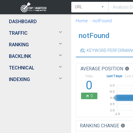
Home
notFound
DASHBOARD
TRAFFIC
notFound
RANKING
KEYWORD PERFORMAN
BACKLINK
TECHNICAL
AVERAGE POSITION
info
Today
Last 7 days
Last 
INDEXING
0
-1.0
-0.5
0
0.0
0.5
1.0
-1.0
RANKING CHANGE
info