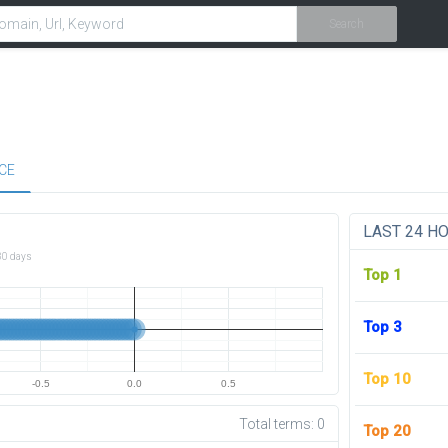
Search
CE
LAST 24 H
30 days
Top 1
Top 3
Top 10
-0.5
0.0
0.5
Total terms:
0
Top 20