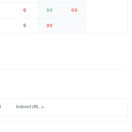
0
0
0
0
0
ds
d
Indexed URL