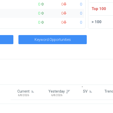
0
0
0
Top 100
0
0
0
>
100
0
0
0
Keyword Opportunities
Signin To View Up To 100 Keywor
Signin With:
Google
Current
Yesterday
SV
Tren
6/8/2026
6/8/2026