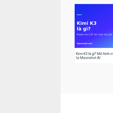
Kimi K3 là gì? Mô hình m
từ Moonshot AI