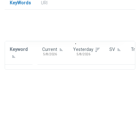
KeyWords
URl
Signin To View Up To 100 Keywords
Signin With:
Google
Keyword
Current
Yesterday
SV
Tre
5/8/2026
5/8/2026