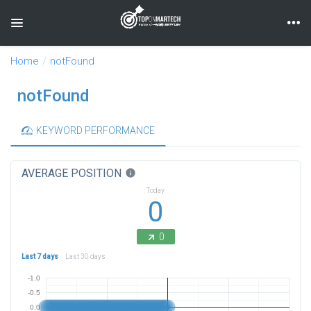
Toggle navigation
Home
notFound
notFound
KEYWORD PERFORMANCE
AVERAGE POSITION
info
Today
0
0
Last 7 days
Last 30 days
-1.0
-0.5
0.0