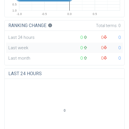
0.5
1.0
-1.0
-0.5
0.0
0.5
RANKING CHANGE
info
Total terms:
0
Last 24 hours
0
0
0
Last week
0
0
0
Last month
0
0
0
LAST 24 HOURS
0