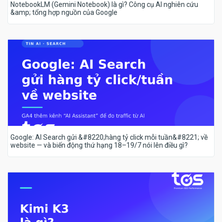
NotebookLM (Gemini Notebook) là gì? Công cụ AI nghiên cứu
&amp; tổng hợp nguồn của Google
Google: AI Search gửi &#8220;hàng tỷ click mỗi tuần&#8221; về
website — và biến động thứ hạng 18–19/7 nói lên điều gì?