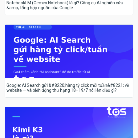
NotebookLM (Gemini Notebook) là gì? Công cụ AI nghiên cứu
&amp; tổng hợp nguồn của Google
Google: AI Search gửi &#8220;hàng tỷ click mỗi tuần&#8221; về
website — và biến động thứ hạng 18–19/7 nói lên điều gì?