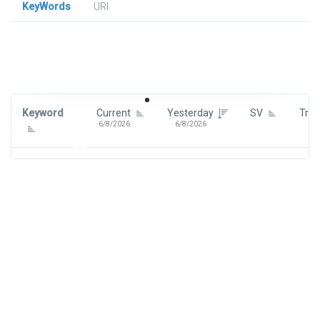
KeyWords
URl
Signin To View Up To 100 Keywords
Signin With:
Google
Keyword
Current
Yesterday
SV
Tre
6/8/2026
6/8/2026