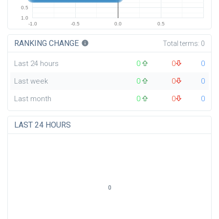
0.5
1.0
-1.0
-0.5
0.0
0.5
RANKING CHANGE
info
Total terms:
0
Last 24 hours
0
0
0
Last week
0
0
0
Last month
0
0
0
LAST 24 HOURS
0