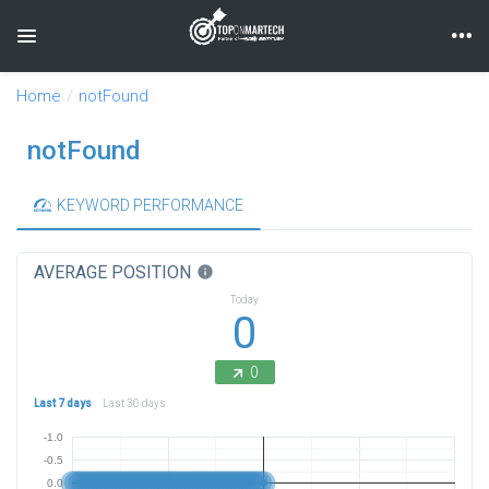
Toggle navigation
Home
notFound
notFound
KEYWORD PERFORMANCE
AVERAGE POSITION
info
Today
0
0
Last 7 days
Last 30 days
-1.0
-0.5
0.0