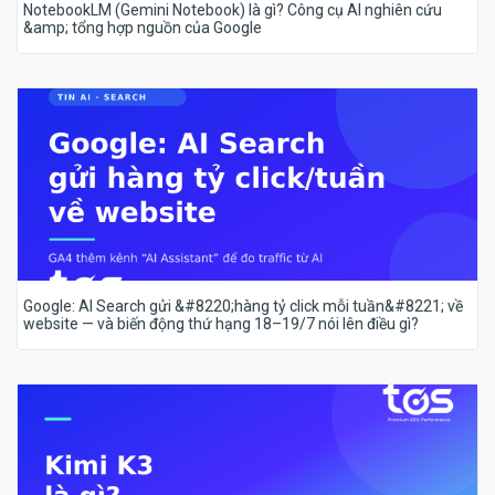
NotebookLM (Gemini Notebook) là gì? Công cụ AI nghiên cứu
&amp; tổng hợp nguồn của Google
Google: AI Search gửi &#8220;hàng tỷ click mỗi tuần&#8221; về
website — và biến động thứ hạng 18–19/7 nói lên điều gì?