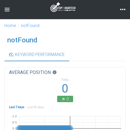
Toggle navigation
Home
notFound
notFound
KEYWORD PERFORMANCE
AVERAGE POSITION
info
Today
0
0
Last 7 days
Last 30 days
-1.0
-0.5
0.0