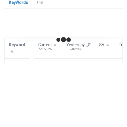
KeyWords
URl
Signin To View Up To 100 Keywords
Signin With:
Google
Keyword
Current
Yesterday
SV
Tre
5/8/2026
5/8/2026