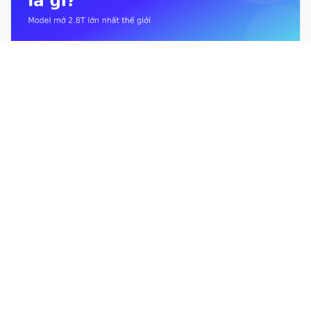
Kimi K3 là gì? Mô hình mở 2.8T lớn nhất thế giới từ Moonshot AI
Giới hạn sử dụng Claude là gì? Usage limit &#038; context
window