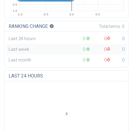
0.5
1.0
-1.0
-0.5
0.0
0.5
RANKING CHANGE
info
Total terms:
0
Last 24 hours
0
0
0
Last week
0
0
0
Last month
0
0
0
LAST 24 HOURS
0