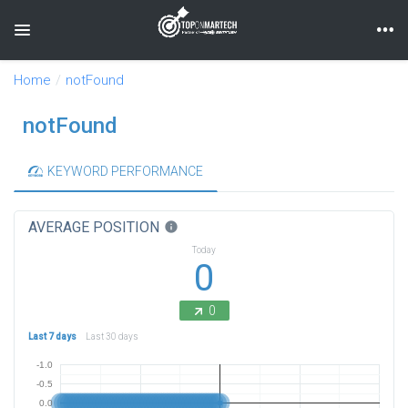
Toggle navigation
Home
notFound
notFound
KEYWORD PERFORMANCE
AVERAGE POSITION
info
Today
0
0
Last 7 days
Last 30 days
-1.0
-0.5
0.0