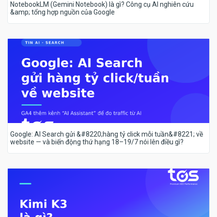
NotebookLM (Gemini Notebook) là gì? Công cụ AI nghiên cứu
&amp; tổng hợp nguồn của Google
Google: AI Search gửi &#8220;hàng tỷ click mỗi tuần&#8221; về
website — và biến động thứ hạng 18–19/7 nói lên điều gì?