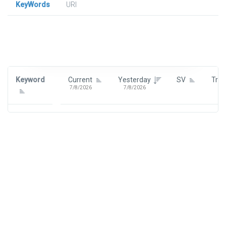
KeyWords
URl
Signin To View Up To 100 Keywords
Signin With:
Google
Keyword
Current
Yesterday
SV
Tre
7/8/2026
7/8/2026