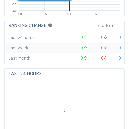
0.5
1.0
-1.0
-0.5
0.0
0.5
RANKING CHANGE
info
Total terms:
0
Last 24 hours
0
0
0
Last week
0
0
0
Last month
0
0
0
LAST 24 HOURS
0