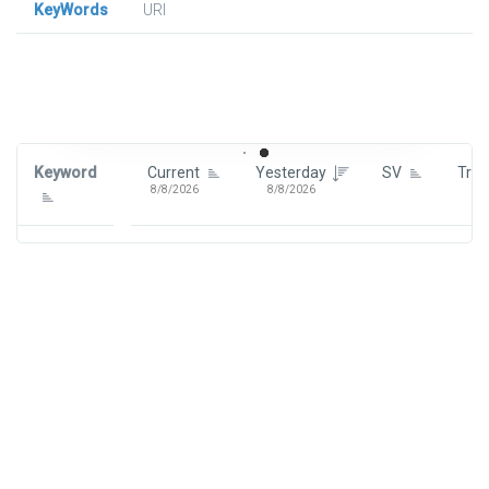
KeyWords
URl
Signin To View Up To 100 Keywords
Signin With:
Google
Keyword
Current
Yesterday
SV
Tre
8/8/2026
8/8/2026