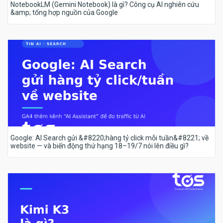
NotebookLM (Gemini Notebook) là gì? Công cụ AI nghiên cứu
&amp; tổng hợp nguồn của Google
Google: AI Search gửi &#8220;hàng tỷ click mỗi tuần&#8221; về
website — và biến động thứ hạng 18–19/7 nói lên điều gì?