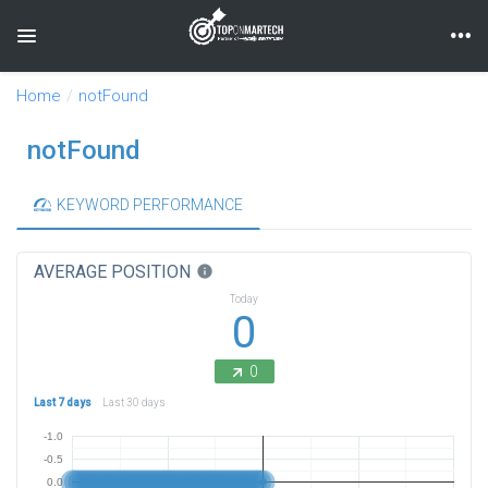
Toggle navigation
Home
notFound
notFound
KEYWORD PERFORMANCE
AVERAGE POSITION
info
Today
0
0
Last 7 days
Last 30 days
-1.0
-0.5
0.0