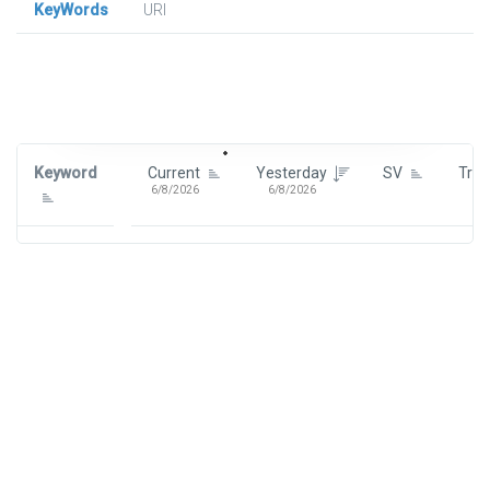
KeyWords
URl
Signin To View Up To 100 Keywords
Signin With:
Google
Keyword
Current
Yesterday
SV
Tre
6/8/2026
6/8/2026