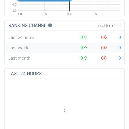
0.5
1.0
-1.0
-0.5
0.0
0.5
RANKING CHANGE
info
Total terms:
0
Last 24 hours
0
0
0
Last week
0
0
0
Last month
0
0
0
LAST 24 HOURS
0