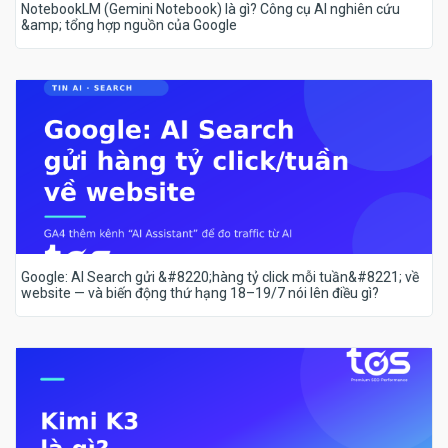
NotebookLM (Gemini Notebook) là gì? Công cụ AI nghiên cứu
&amp; tổng hợp nguồn của Google
Google: AI Search gửi &#8220;hàng tỷ click mỗi tuần&#8221; về
website — và biến động thứ hạng 18–19/7 nói lên điều gì?