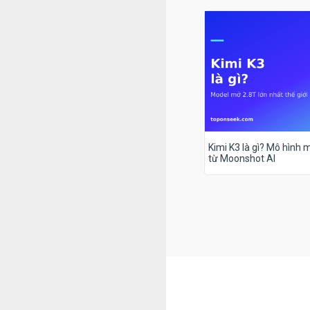
Kimi K3 là gì? Mô hình m
từ Moonshot AI