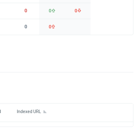
0
0
0
0
0
ds
d
Indexed URL