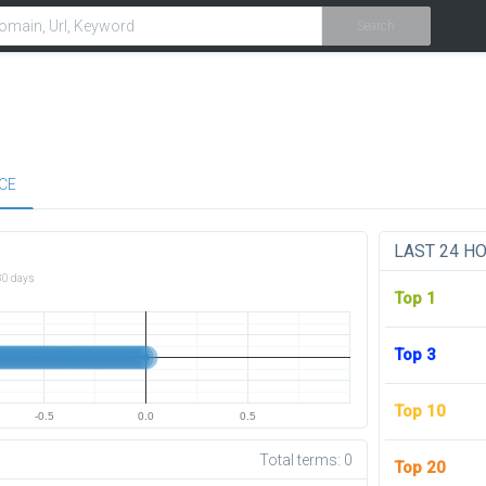
Search
CE
LAST 24 H
30 days
Top 1
Top 3
Top 10
-0.5
0.0
0.5
Total terms:
0
Top 20