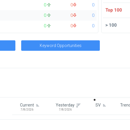
0
0
0
Top 100
0
0
0
>
100
0
0
0
Keyword Opportunities
Signin To View Up To 100 Keywor
Signin With:
Google
Current
Yesterday
SV
Tren
7/8/2026
7/8/2026