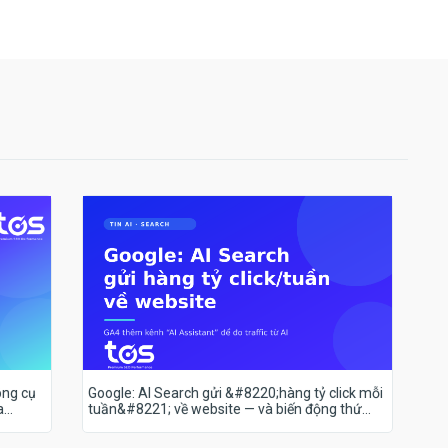
ông cụ
Google: AI Search gửi &#8220;hàng tỷ click mỗi
a
tuần&#8221; về website — và biến động thứ
hạng 18–19/7 nói lên điều gì?