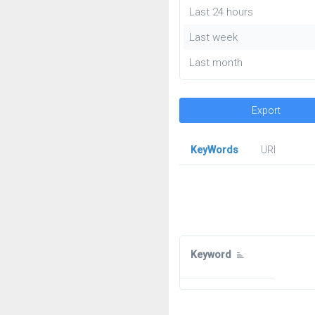
Last 24 hours
Last week
Last month
Export
KeyWords
URl
Keyword