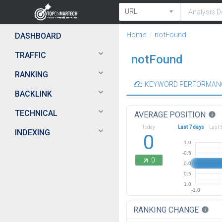
Home
notFound
DASHBOARD
TRAFFIC
notFound
RANKING
KEYWORD PERFORMAN
BACKLINK
TECHNICAL
AVERAGE POSITION
info
Today
Last 7 days
Last 
INDEXING
0
-1.0
-0.5
0
0.0
0.5
1.0
-1.0
RANKING CHANGE
info