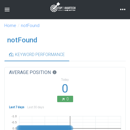
Toggle navigation
Home
notFound
notFound
KEYWORD PERFORMANCE
AVERAGE POSITION
info
Today
0
0
Last 7 days
Last 30 days
-1.0
-0.5
0.0