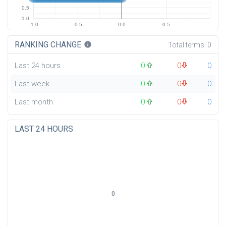
0.5
1.0
-1.0
-0.5
0.0
0.5
RANKING CHANGE
info
Total terms:
0
Last 24 hours
0
0
0
Last week
0
0
0
Last month
0
0
0
LAST 24 HOURS
0