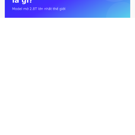
Kimi K3 là gì? Mô hình mở 2.8T lớn nhất thế giới từ Moonshot AI
Giới hạn sử dụng Claude là gì? Usage limit &#038; context
window