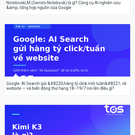
NotebookLM (Gemini Notebook) là gì? Công cụ AI nghiên cứu
&amp; tổng hợp nguồn của Google
Google: AI Search gửi &#8220;hàng tỷ click mỗi tuần&#8221; về
website — và biến động thứ hạng 18–19/7 nói lên điều gì?