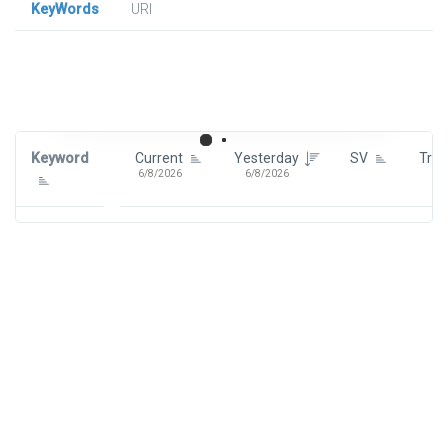
KeyWords
URl
Signin To View Up To 100 Keywords
Signin With:
Google
Keyword
Current
Yesterday
SV
Tre
6/8/2026
6/8/2026