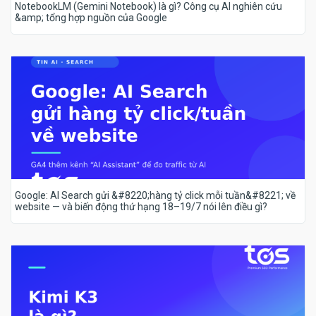
NotebookLM (Gemini Notebook) là gì? Công cụ AI nghiên cứu
&amp; tổng hợp nguồn của Google
Google: AI Search gửi &#8220;hàng tỷ click mỗi tuần&#8221; về
website — và biến động thứ hạng 18–19/7 nói lên điều gì?