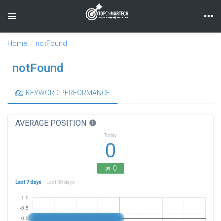
Toggle navigation
Home
notFound
notFound
KEYWORD PERFORMANCE
AVERAGE POSITION
info
Today
0
0
Last 7 days
Last 30 days
-1.0
-0.5
0.0