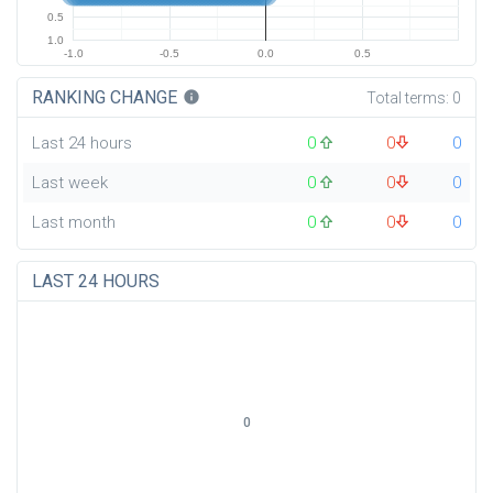
0.5
1.0
-1.0
-0.5
0.0
0.5
RANKING CHANGE
info
Total terms:
0
Last 24 hours
0
0
0
Last week
0
0
0
Last month
0
0
0
LAST 24 HOURS
0