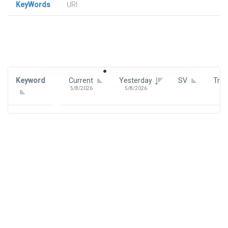
KeyWords
URl
Signin To View Up To 100 Keywords
Signin With:
Google
Keyword
Current
Yesterday
SV
Tre
5/8/2026
5/8/2026